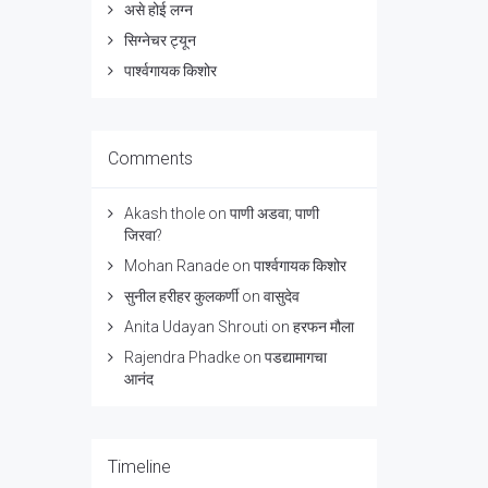
असे होई लग्न
सिग्नेचर ट्यून
पार्श्वगायक किशोर
Comments
Akash thole
on
पाणी अडवा; पाणी
जिरवा?
Mohan Ranade
on
पार्श्वगायक किशोर
सुनील हरीहर कुलकर्णी
on
वासुदेव
Anita Udayan Shrouti
on
हरफन मौला
Rajendra Phadke
on
पडद्यामागचा
आनंद
Timeline