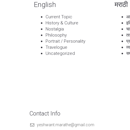
English
मराठी
Current Topic
आ
History & Culture
इत
Nostalgia
चा
Philosophy
तत
Portrait / Personality
प्
Travelogue
व्
Uncategorized
सम
Contact Info
yeshwant.marathe@gmail.com