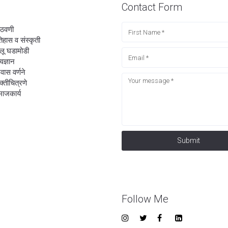
Contact Form
ठवणी
िहास व संस्कृती
लू घडामोडी
्वज्ञान
रवास वर्णने
यक्तीचित्रणे
ाजकार्य
Submit
Follow Me