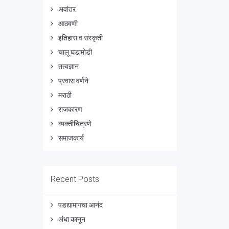
अवांतर
आठवणी
इतिहास व संस्कृती
चालू घडामोडी
तत्वज्ञान
प्रवास वर्णने
मराठी
राजकारण
व्यक्तीचित्रणे
समाजकार्य
Recent Posts
पडद्यामागचा आनंद
अंधा कानून