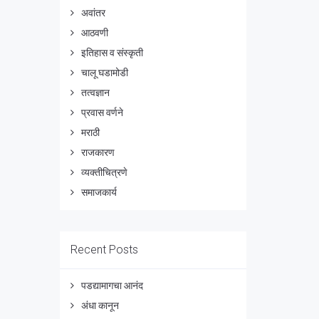
अवांतर
आठवणी
इतिहास व संस्कृती
चालू घडामोडी
तत्वज्ञान
प्रवास वर्णने
मराठी
राजकारण
व्यक्तीचित्रणे
समाजकार्य
Recent Posts
पडद्यामागचा आनंद
अंधा कानून