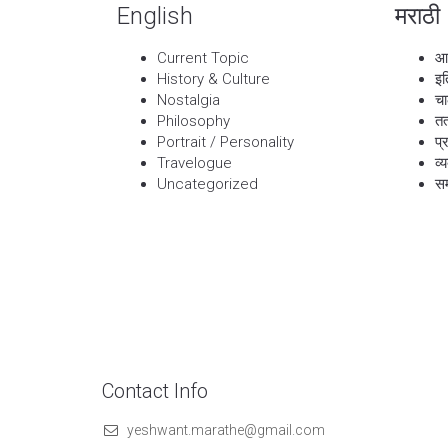
English
मराठी
Current Topic
आ
History & Culture
इत
Nostalgia
चा
Philosophy
तत
Portrait / Personality
प्
Travelogue
व्
Uncategorized
सम
Contact Info
yeshwant.marathe@gmail.com