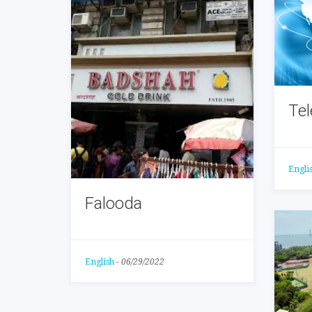
Tel
Engli
Falooda
English
-
06/29/2022