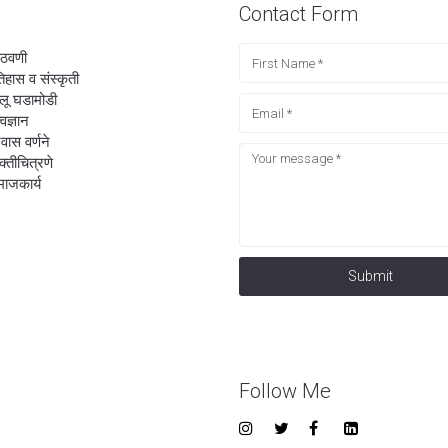
Contact Form
ठवणी
िहास व संस्कृती
लू घडामोडी
्वज्ञान
रवास वर्णने
यक्तीचित्रणे
ाजकार्य
Submit
Follow Me