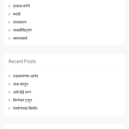
प्रवास वर्णने
मराठी
राजकारण
व्यक्तीचित्रणे
समाजकार्य
Recent Posts
पडद्यामागचा आनंद
अंधा कानून
असे होई लग्न
सिग्नेचर ट्यून
पार्श्वगायक किशोर