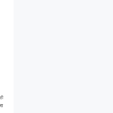
ही
रा