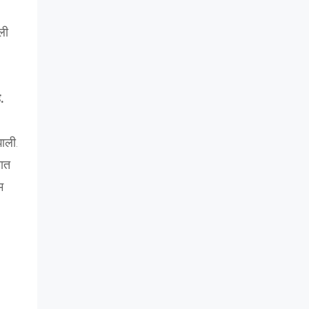
ली
.
ाली.
यात
म