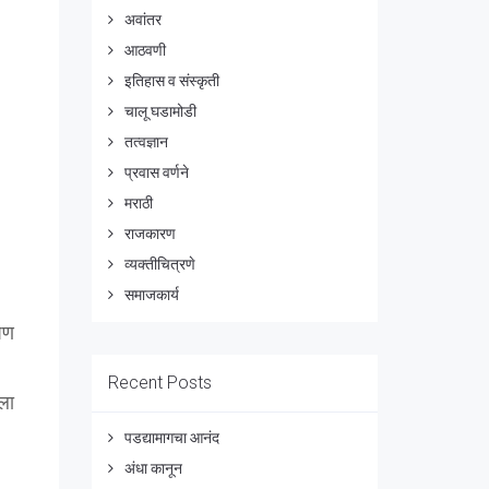
अवांतर
आठवणी
इतिहास व संस्कृती
चालू घडामोडी
तत्वज्ञान
प्रवास वर्णने
मराठी
राजकारण
व्यक्तीचित्रणे
समाजकार्य
आपण
Recent Posts
ीला
पडद्यामागचा आनंद
अंधा कानून