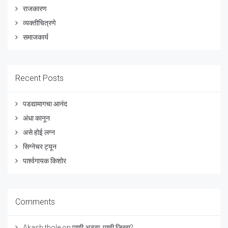
राजकारण
व्यक्तीचित्रणे
समाजकार्य
Recent Posts
पडद्यामागचा आनंद
अंधा कानून
असे होई लग्न
सिग्नेचर ट्यून
पार्श्वगायक किशोर
Comments
Akash thole
on
पाणी अडवा; पाणी जिरवा?