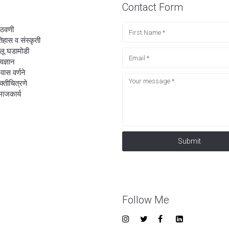
Contact Form
ठवणी
िहास व संस्कृती
लू घडामोडी
्वज्ञान
रवास वर्णने
यक्तीचित्रणे
ाजकार्य
Submit
Follow Me