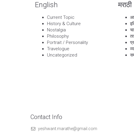
English
मराठी
Current Topic
आ
History & Culture
इत
Nostalgia
चा
Philosophy
तत
Portrait / Personality
प्
Travelogue
व्
Uncategorized
सम
Contact Info
yeshwant.marathe@gmail.com