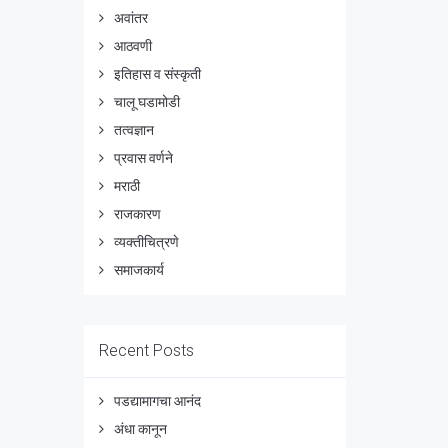
अवांतर
आठवणी
इतिहास व संस्कृती
चालू घडामोडी
तत्वज्ञान
प्रवास वर्णने
मराठी
राजकारण
व्यक्तीचित्रणे
समाजकार्य
Recent Posts
पडद्यामागचा आनंद
अंधा कानून