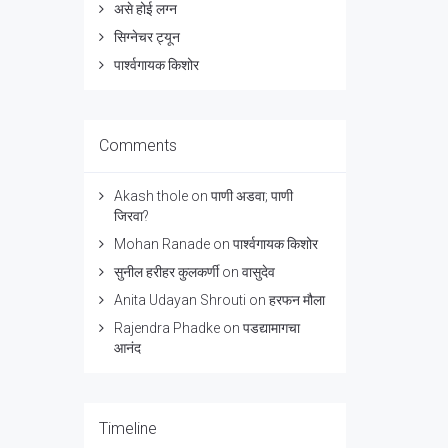
असे होई लग्न
सिग्नेचर ट्यून
पार्श्वगायक किशोर
Comments
Akash thole
on
पाणी अडवा; पाणी
जिरवा?
Mohan Ranade
on
पार्श्वगायक किशोर
सुनील हरीहर कुलकर्णी
on
वासुदेव
Anita Udayan Shrouti
on
हरफन मौला
Rajendra Phadke
on
पडद्यामागचा
आनंद
Timeline