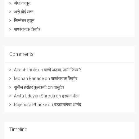
अंधा कानून
असे होई लग्न
सिग्नेचर ट्यून
पार्श्वगायक किशोर
Comments
Akash thole
on
पाणी अडवा; पाणी जिरवा?
Mohan Ranade
on
पार्श्वगायक किशोर
सुनील हरीहर कुलकर्णी
on
वासुदेव
Anita Udayan Shrouti
on
हरफन मौला
Rajendra Phadke
on
पडद्यामागचा आनंद
Timeline