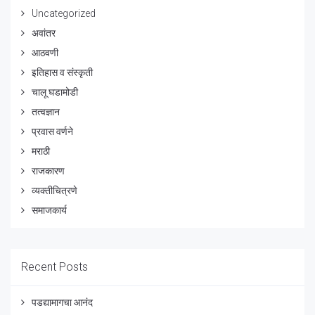
Uncategorized
अवांतर
आठवणी
इतिहास व संस्कृती
चालू घडामोडी
तत्वज्ञान
प्रवास वर्णने
मराठी
राजकारण
व्यक्तीचित्रणे
समाजकार्य
Recent Posts
पडद्यामागचा आनंद