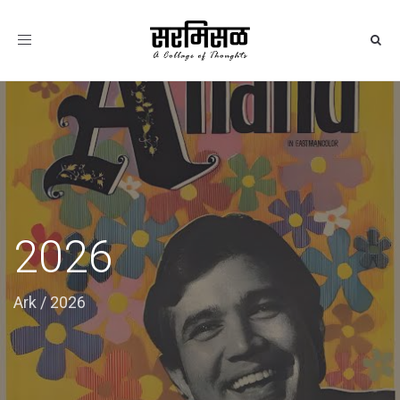
Toggle
navigation
2026
Ark
/
2026