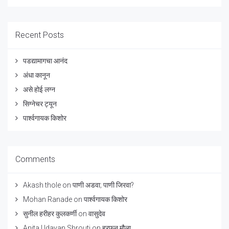
Recent Posts
पडद्यामागचा आनंद
अंधा कानून
असे होई लग्न
सिग्नेचर ट्यून
पार्श्वगायक किशोर
Comments
Akash thole
on
पाणी अडवा; पाणी जिरवा?
Mohan Ranade
on
पार्श्वगायक किशोर
सुनील हरीहर कुलकर्णी
on
वासुदेव
Anita Udayan Shrouti
on
हरफन मौला