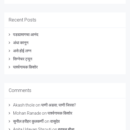
Recent Posts
पडद्यामागचा आनंद
अंधा कानून
असे होई लग्न
सिग्नेचर ट्यून
पार्श्वगायक किशोर
Comments
Akash thole
on
पाणी अडवा; पाणी जिरवा?
Mohan Ranade
on
पार्श्वगायक किशोर
सुनील हरीहर कुलकर्णी
on
वासुदेव
Anita Udayan Shrouti
on
हरफन मौला