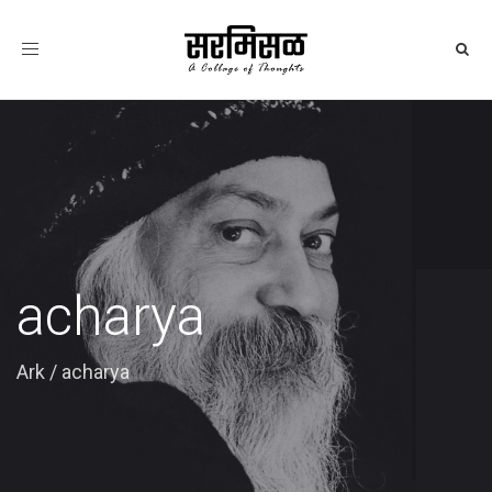
Toggle
navigation
acharya
Ark
/
acharya