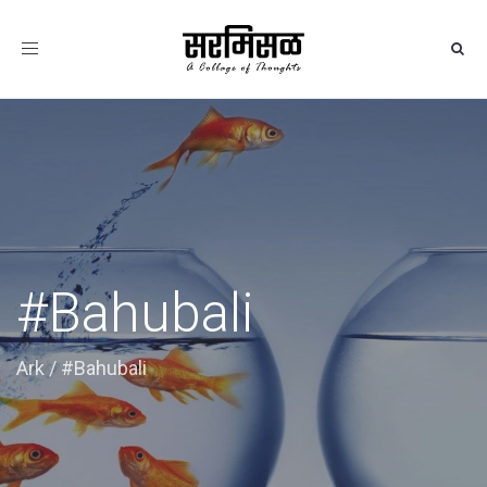
Toggle
navigation
#Bahubali
Ark
/
#Bahubali