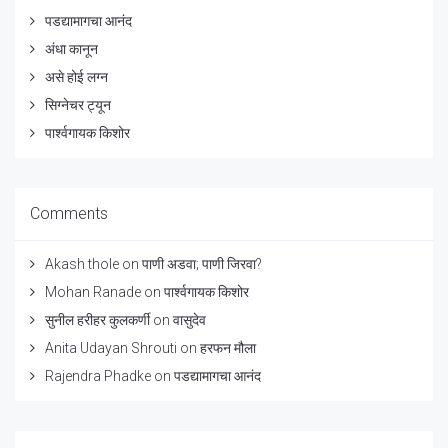
पडद्यामागचा आनंद
अंधा कानून
असे होई लग्न
सिग्नेचर ट्यून
पार्श्वगायक किशोर
Comments
Akash thole
on
पाणी अडवा; पाणी जिरवा?
Mohan Ranade
on
पार्श्वगायक किशोर
सुनील हरीहर कुलकर्णी
on
वासुदेव
Anita Udayan Shrouti
on
हरफन मौला
Rajendra Phadke
on
पडद्यामागचा आनंद