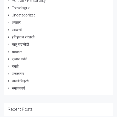
Portrait / Personality
Travelogue
Uncategorized
अवांतर
आठवणी
इतिहास व संस्कृती
चालू घडामोडी
तत्वज्ञान
प्रवास वर्णने
मराठी
राजकारण
व्यक्तीचित्रणे
समाजकार्य
Recent Posts