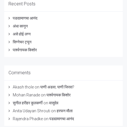
Recent Posts
पडद्यामागचा आनंद
अंधा कानून
असे होई लग्न
सिग्नेचर ट्यून
पार्श्वगायक किशोर
Comments
Akash thole
on
पाणी अडवा; पाणी जिरवा?
Mohan Ranade
on
पार्श्वगायक किशोर
सुनील हरीहर कुलकर्णी
on
वासुदेव
Anita Udayan Shrouti
on
हरफन मौला
Rajendra Phadke
on
पडद्यामागचा आनंद