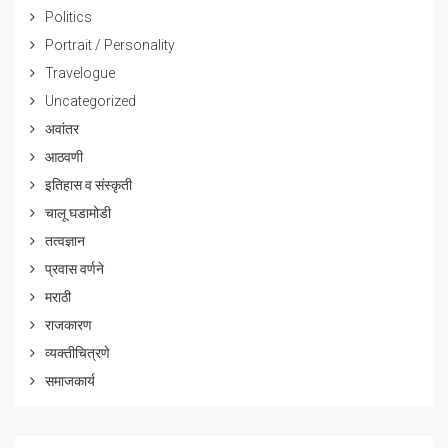
Politics
Portrait / Personality
Travelogue
Uncategorized
अवांतर
आठवणी
इतिहास व संस्कृती
चालू घडामोडी
तत्वज्ञान
प्रवास वर्णने
मराठी
राजकारण
व्यक्तीचित्रणे
समाजकार्य