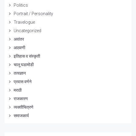
Politics
Portrait / Personality
Travelogue
Uncategorized
अवांतर
आठवणी
इतिहास व संस्कृती
चालू घडामोडी
तत्वज्ञान
प्रवास वर्णने
मराठी
राजकारण
व्यक्तीचित्रणे
समाजकार्य