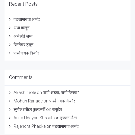
Recent Posts
पडद्यामागचा आनंद
अंधा कानून
असे होई लग्न
सिग्नेचर ट्यून
पार्श्वगायक किशोर
Comments
Akash thole
on
पाणी अडवा; पाणी जिरवा?
Mohan Ranade
on
पार्श्वगायक किशोर
सुनील हरीहर कुलकर्णी
on
वासुदेव
Anita Udayan Shrouti
on
हरफन मौला
Rajendra Phadke
on
पडद्यामागचा आनंद