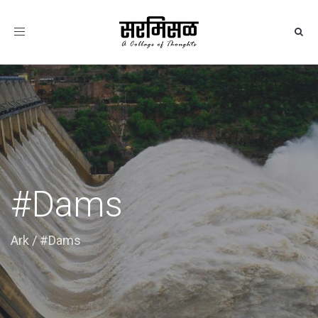
Toggle
navigation
#Dams
Ark
/
#Dams