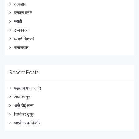
तत्वज्ञान
प्रवास वर्णने
मराठी
राजकारण
व्यक्तीचित्रणे
समाजकार्य
Recent Posts
पडद्यामागचा आनंद
अंधा कानून
असे होई लग्न
सिग्नेचर ट्यून
पार्श्वगायक किशोर