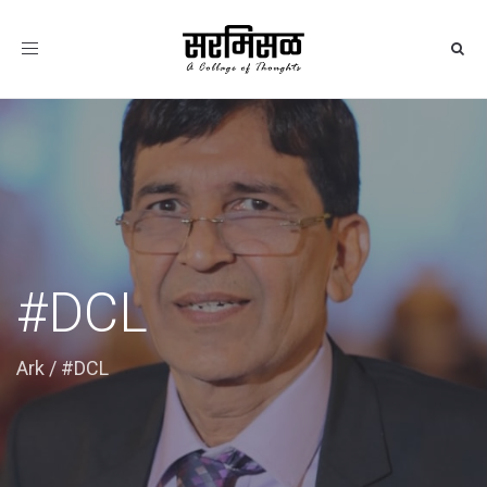
Toggle
navigation
#DCL
Ark
/
#DCL