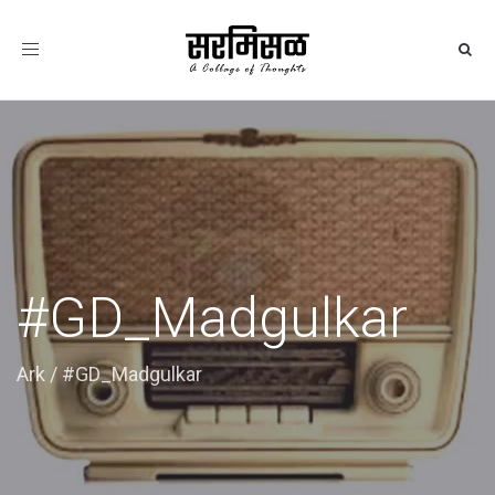
Toggle
navigation
#GD_Madgulkar
Ark
/
#GD_Madgulkar