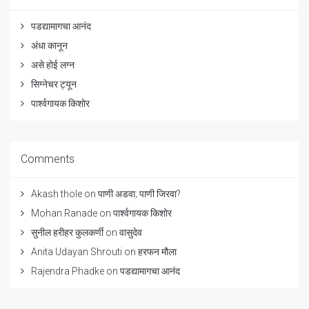
पडद्यामागचा आनंद
अंधा कानून
असे होई लग्न
सिग्नेचर ट्यून
पार्श्वगायक किशोर
Comments
Akash thole
on
पाणी अडवा; पाणी जिरवा?
Mohan Ranade
on
पार्श्वगायक किशोर
सुनील हरीहर कुलकर्णी
on
वासुदेव
Anita Udayan Shrouti
on
हरफन मौला
Rajendra Phadke
on
पडद्यामागचा आनंद