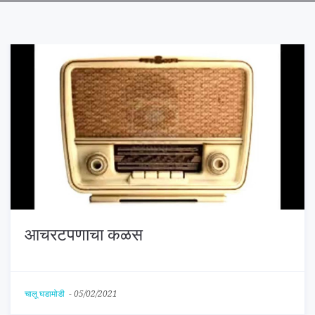
आचरटपणाचा कळस
चालू घडामोडी
-
05/02/2021