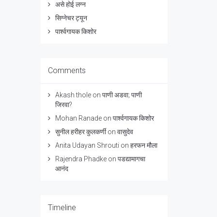
असे होई लग्न
सिग्नेचर ट्यून
पार्श्वगायक किशोर
Comments
Akash thole
on
पाणी अडवा; पाणी
जिरवा?
Mohan Ranade
on
पार्श्वगायक किशोर
सुनील हरीहर कुलकर्णी
on
वासुदेव
Anita Udayan Shrouti
on
हरफन मौला
Rajendra Phadke
on
पडद्यामागचा
आनंद
Timeline