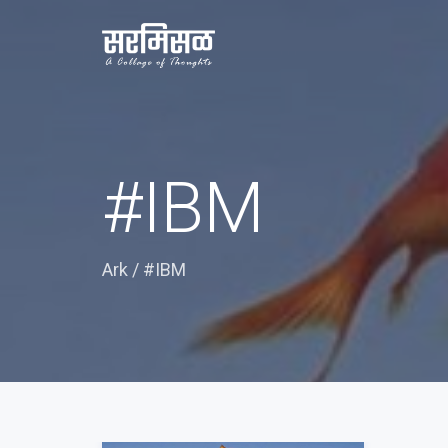
#IBM
Ark
/
#IBM