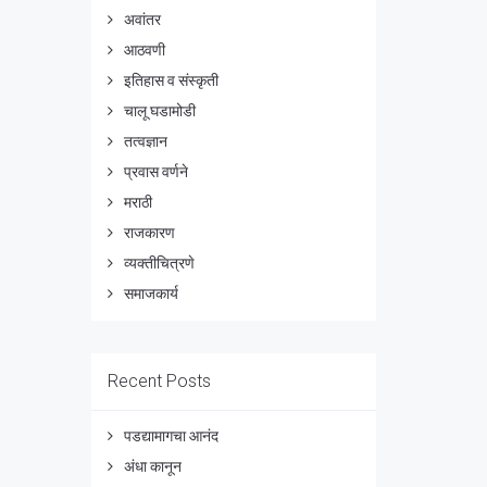
अवांतर
आठवणी
इतिहास व संस्कृती
चालू घडामोडी
तत्वज्ञान
प्रवास वर्णने
मराठी
राजकारण
व्यक्तीचित्रणे
समाजकार्य
Recent Posts
पडद्यामागचा आनंद
अंधा कानून