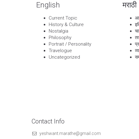
English
मराठी
Current Topic
आ
History & Culture
इत
Nostalgia
चा
Philosophy
तत
Portrait / Personality
प्
Travelogue
व्
Uncategorized
सम
Contact Info
yeshwant.marathe@gmail.com