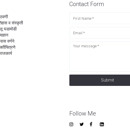
Contact Form
ठवणी
िहास व संस्कृती
लू घडामोडी
्वज्ञान
रवास वर्णने
यक्तीचित्रणे
ाजकार्य
Submit
Follow Me