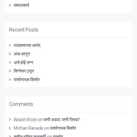
समाजकार्य
Recent Posts
पडद्यामागचा आनंद
अंधा कानून
असे होई लग्न
सिग्नेचर ट्यून
पार्श्वगायक किशोर
Comments
Akash thole
on
पाणी अडवा; पाणी जिरवा?
Mohan Ranade
on
पार्श्वगायक किशोर
सुनील हरीहर कुलकर्णी
on
वासुदेव