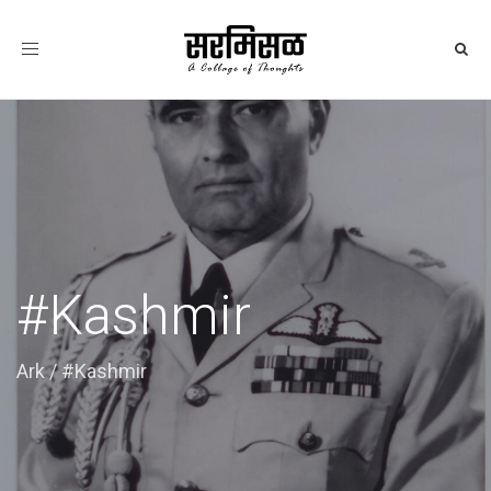
Toggle
navigation
#Kashmir
Ark
/
#Kashmir