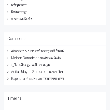
असे होई लग्न
सिग्नेचर ट्यून
पार्श्वगायक किशोर
Comments
Akash thole
on
पाणी अडवा; पाणी जिरवा?
Mohan Ranade
on
पार्श्वगायक किशोर
सुनील हरीहर कुलकर्णी
on
वासुदेव
Anita Udayan Shrouti
on
हरफन मौला
Rajendra Phadke
on
पडद्यामागचा आनंद
Timeline