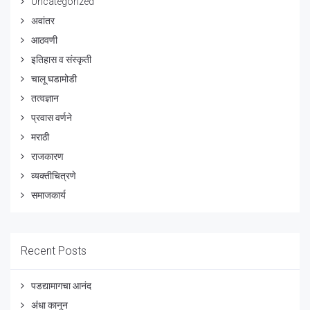
Uncategorized
अवांतर
आठवणी
इतिहास व संस्कृती
चालू घडामोडी
तत्वज्ञान
प्रवास वर्णने
मराठी
राजकारण
व्यक्तीचित्रणे
समाजकार्य
Recent Posts
पडद्यामागचा आनंद
अंधा कानून