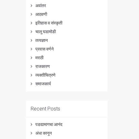
अवांतर
आठवणी
इतिहास व संस्कृती
चालू घडामोडी
तत्वज्ञान
प्रवास वर्णने
मराठी
राजकारण
व्यक्तीचित्रणे
समाजकार्य
Recent Posts
पडद्यामागचा आनंद
अंधा कानून