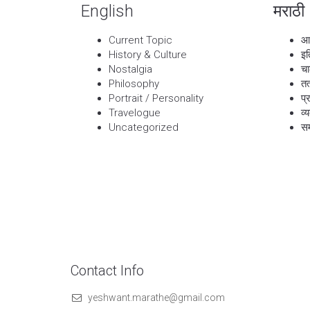
English
मराठी
Current Topic
आ
History & Culture
इत
Nostalgia
चा
Philosophy
तत
Portrait / Personality
प्
Travelogue
व्
Uncategorized
सम
Contact Info
yeshwant.marathe@gmail.com