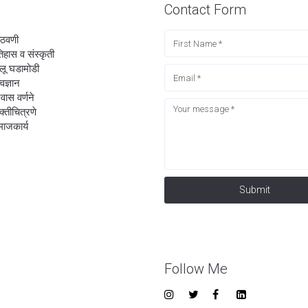
Contact Form
ठवणी
िहास व संस्कृती
लू घडामोडी
्वज्ञान
रवास वर्णने
यक्तीचित्रणे
ाजकार्य
Submit
Follow Me