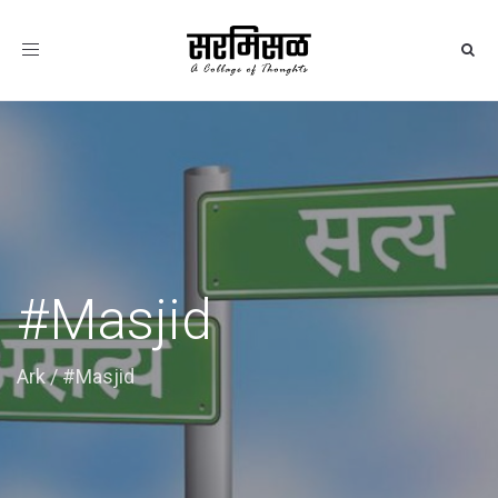
Toggle
navigation
#Masjid
Ark
/
#Masjid