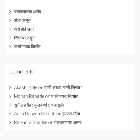
पडद्यामागचा आनंद
अंधा कानून
असे होई लग्न
सिग्नेचर ट्यून
पार्श्वगायक किशोर
Comments
Akash thole
on
पाणी अडवा; पाणी जिरवा?
Mohan Ranade
on
पार्श्वगायक किशोर
सुनील हरीहर कुलकर्णी
on
वासुदेव
Anita Udayan Shrouti
on
हरफन मौला
Rajendra Phadke
on
पडद्यामागचा आनंद