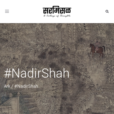
Toggle
navigation
#NadirShah
Ark
/
#NadirShah