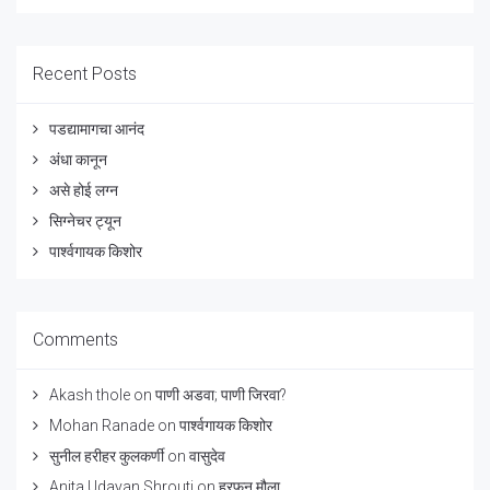
Recent Posts
पडद्यामागचा आनंद
अंधा कानून
असे होई लग्न
सिग्नेचर ट्यून
पार्श्वगायक किशोर
Comments
Akash thole
on
पाणी अडवा; पाणी जिरवा?
Mohan Ranade
on
पार्श्वगायक किशोर
सुनील हरीहर कुलकर्णी
on
वासुदेव
Anita Udayan Shrouti
on
हरफन मौला