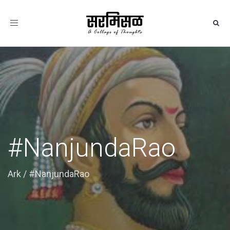
Toggle
navigation
#NanjundaRao
Ark
/
#NanjundaRao