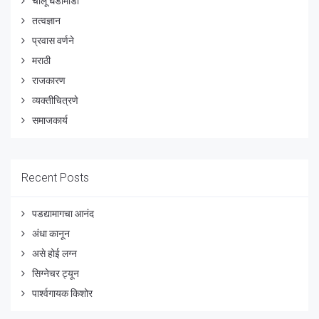
चालू घडामोडी
तत्वज्ञान
प्रवास वर्णने
मराठी
राजकारण
व्यक्तीचित्रणे
समाजकार्य
Recent Posts
पडद्यामागचा आनंद
अंधा कानून
असे होई लग्न
सिग्नेचर ट्यून
पार्श्वगायक किशोर