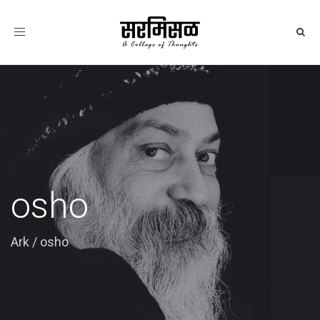
Toggle
navigation
osho
Ark
/
osho