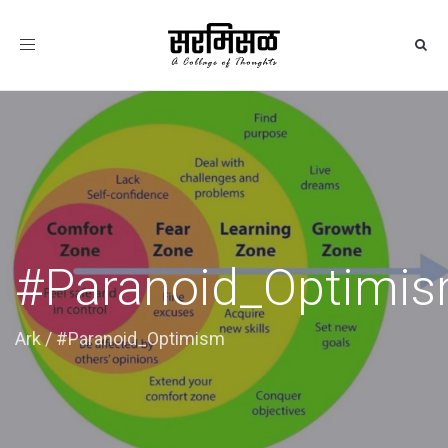
Toggle
navigation
#Paranoid_Optimi
Ark
/
#Paranoid_Optimism