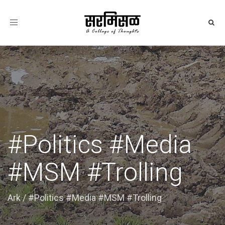
Toggle
navigation
#Politics #Media
#MSM #Trolling
Ark
/
#Politics #Media #MSM #Trolling