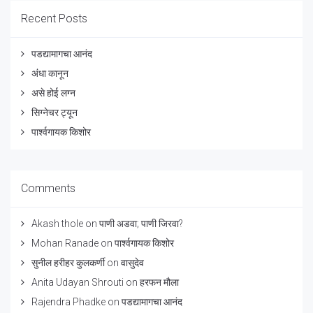
Recent Posts
पडद्यामागचा आनंद
अंधा कानून
असे होई लग्न
सिग्नेचर ट्यून
पार्श्वगायक किशोर
Comments
Akash thole
on
पाणी अडवा; पाणी जिरवा?
Mohan Ranade
on
पार्श्वगायक किशोर
सुनील हरीहर कुलकर्णी
on
वासुदेव
Anita Udayan Shrouti
on
हरफन मौला
Rajendra Phadke
on
पडद्यामागचा आनंद