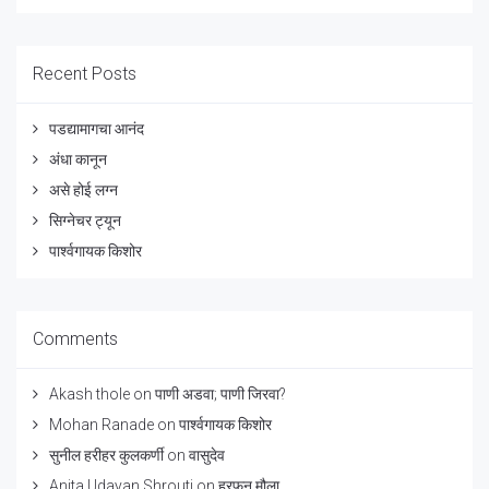
Recent Posts
पडद्यामागचा आनंद
अंधा कानून
असे होई लग्न
सिग्नेचर ट्यून
पार्श्वगायक किशोर
Comments
Akash thole
on
पाणी अडवा; पाणी जिरवा?
Mohan Ranade
on
पार्श्वगायक किशोर
सुनील हरीहर कुलकर्णी
on
वासुदेव
Anita Udayan Shrouti
on
हरफन मौला