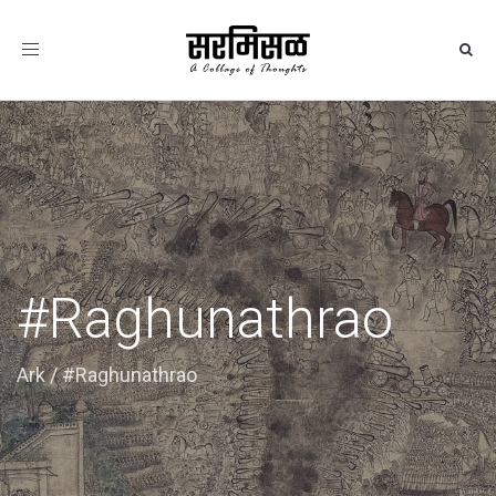
Toggle
navigation
#Raghunathrao
Ark
/
#Raghunathrao