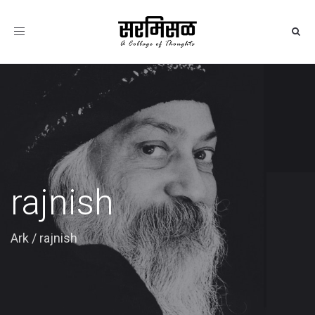
Toggle
navigation
rajnish
Ark
/
rajnish