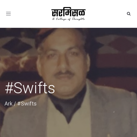
Toggle
navigation
#Swifts
Ark
/
#Swifts