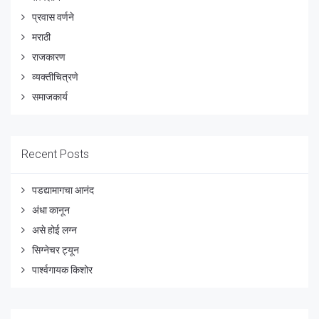
प्रवास वर्णने
मराठी
राजकारण
व्यक्तीचित्रणे
समाजकार्य
Recent Posts
पडद्यामागचा आनंद
अंधा कानून
असे होई लग्न
सिग्नेचर ट्यून
पार्श्वगायक किशोर