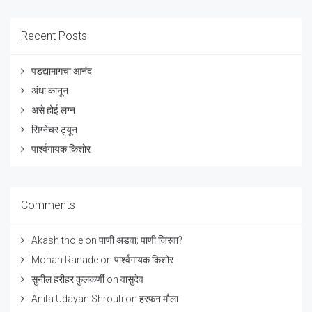
Recent Posts
पडद्यामागचा आनंद
अंधा कानून
असे होई लग्न
सिग्नेचर ट्यून
पार्श्वगायक किशोर
Comments
Akash thole
on
पाणी अडवा; पाणी जिरवा?
Mohan Ranade
on
पार्श्वगायक किशोर
सुनील हरीहर कुलकर्णी
on
वासुदेव
Anita Udayan Shrouti
on
हरफन मौला