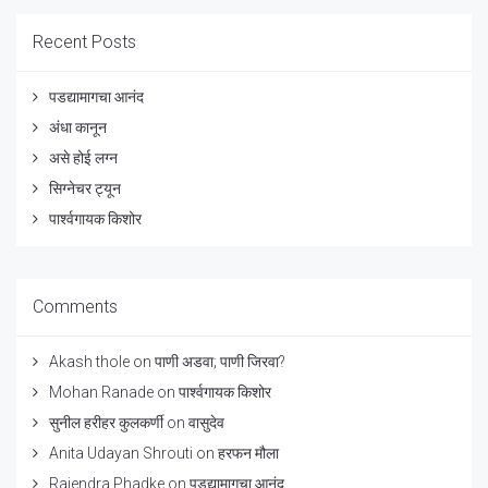
Recent Posts
पडद्यामागचा आनंद
अंधा कानून
असे होई लग्न
सिग्नेचर ट्यून
पार्श्वगायक किशोर
Comments
Akash thole
on
पाणी अडवा; पाणी जिरवा?
Mohan Ranade
on
पार्श्वगायक किशोर
सुनील हरीहर कुलकर्णी
on
वासुदेव
Anita Udayan Shrouti
on
हरफन मौला
Rajendra Phadke
on
पडद्यामागचा आनंद