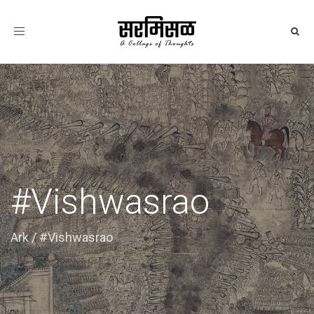
Toggle
navigation
#Vishwasrao
Ark
/
#Vishwasrao