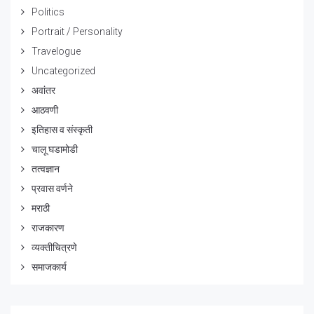
Politics
Portrait / Personality
Travelogue
Uncategorized
अवांतर
आठवणी
इतिहास व संस्कृती
चालू घडामोडी
तत्वज्ञान
प्रवास वर्णने
मराठी
राजकारण
व्यक्तीचित्रणे
समाजकार्य