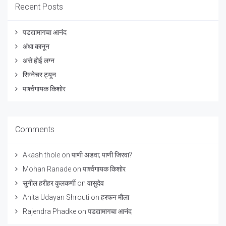
Recent Posts
पडद्यामागचा आनंद
अंधा कानून
असे होई लग्न
सिग्नेचर ट्यून
पार्श्वगायक किशोर
Comments
Akash thole
on
पाणी अडवा; पाणी जिरवा?
Mohan Ranade
on
पार्श्वगायक किशोर
सुनील हरीहर कुलकर्णी
on
वासुदेव
Anita Udayan Shrouti
on
हरफन मौला
Rajendra Phadke
on
पडद्यामागचा आनंद