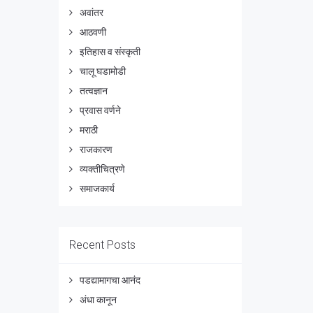
अवांतर
आठवणी
इतिहास व संस्कृती
चालू घडामोडी
तत्वज्ञान
प्रवास वर्णने
मराठी
राजकारण
व्यक्तीचित्रणे
समाजकार्य
Recent Posts
पडद्यामागचा आनंद
अंधा कानून