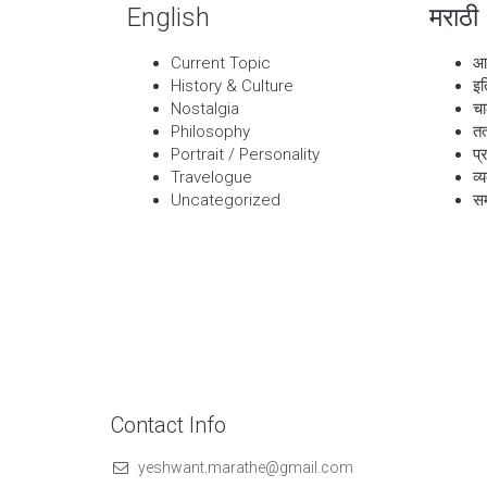
English
मराठी
Current Topic
आ
History & Culture
इत
Nostalgia
चा
Philosophy
तत
Portrait / Personality
प्
Travelogue
व्
Uncategorized
सम
Contact Info
yeshwant.marathe@gmail.com