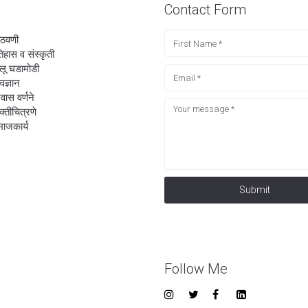
Contact Form
ठवणी
िहास व संस्कृती
लू घडामोडी
्वज्ञान
रवास वर्णने
यक्तीचित्रणे
ाजकार्य
Submit
Follow Me