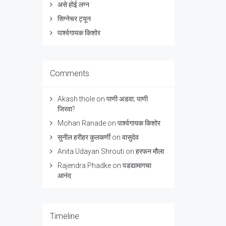
असे होई लग्न
सिग्नेचर ट्यून
पार्श्वगायक किशोर
Comments
Akash thole
on
पाणी अडवा; पाणी
जिरवा?
Mohan Ranade
on
पार्श्वगायक किशोर
सुनील हरीहर कुलकर्णी
on
वासुदेव
Anita Udayan Shrouti
on
हरफन मौला
Rajendra Phadke
on
पडद्यामागचा
आनंद
Timeline