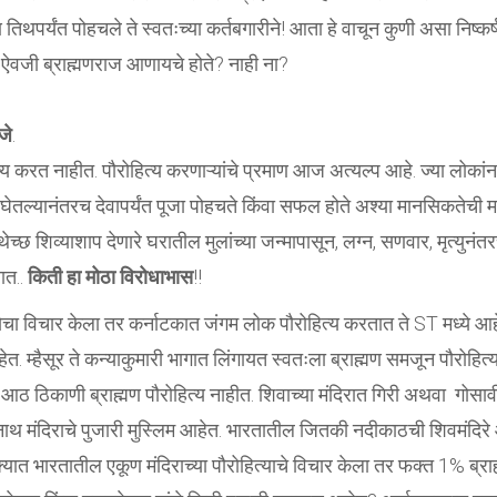
ण तिथपर्यंत पोहचले ते स्वतःच्या कर्तबगारीने! आता हे वाचून कुणी असा निष्कर्
या ऐवजी ब्राह्मणराज आणायचे होते? नाही ना?
जे
.
त्य करत नाहीत. पौरोहित्य करणाऱ्यांचे प्रमाण आज अत्यल्प आहे. ज्या लोकांन
घेतल्यानंतरच देवापर्यंत पूजा पोहचते किंवा सफल होते अश्या मानसिकतेची 
छ शिव्याशाप देणारे घरातील मुलांच्या जन्मापासून, लग्न, सणवार, मृत्युनंतर
ात..
किती हा मोठा विरोधाभास
!!
्येचा विचार केला तर कर्नाटकात जंगम लोक पौरोहित्य करतात ते ST मध्ये आह
ेत. म्हैसूर ते कन्याकुमारी भागात लिंगायत स्वतःला ब्राह्मण समजून पौरोहित्
ी आठ ठिकाणी ब्राह्मण पौरोहित्य नाहीत. शिवाच्या मंदिरात गिरी अथवा गोसाव
नाथ मंदिराचे पुजारी मुस्लिम आहेत. भारतातील जितकी नदीकाठची शिवमंदिरे
यात भारतातील एकूण मंदिराच्या पौरोहित्याचे विचार केला तर फक्त 1% ब्रा