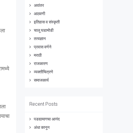
अवांतर
आठवणी
इतिहास व संस्कृती
मला
चालू घडामोडी
तत्वज्ञान
प्रवास वर्णने
मराठी
राजकारण
मध्ये
व्यक्तीचित्रणे
समाजकार्य
Recent Posts
झाला
यायाचा
पडद्यामागचा आनंद
अंधा कानून