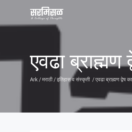
एवढा ब्राह्मण द
Ark
/
मराठी
/
इतिहास व संस्कृती
/
एवढा ब्राह्मण द्वेष क