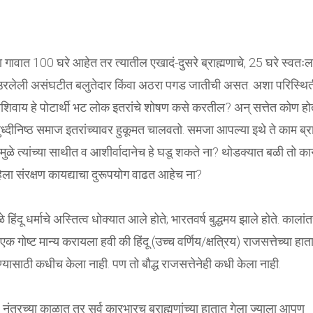
मजा गावात 100 घरे आहेत तर त्यातील एखादं-दुसरे ब्राह्मणाचे, 25 घरे स्वतःल
ि उरलेली असंघटीत बलुतेदार किंवा अठरा पगड जातीची असत. अशा परिस्थि
याशिवाय हे पोटार्थी भट लोक इतरांचे शोषण कसे करतील? अन् सत्तेत कोण होत
ीनिष्ठ समाज इतरांच्यावर हुकूमत चालवतो. समजा आपल्या इथे ते काम ब्रा
मुळे त्यांच्या साथीत व आशीर्वादानेच हे घडू शकते ना? थोडक्यात बळी तो क
िला संरक्षण कायद्याचा दुरूपयोग वाढत आहेच ना?
ंदू धर्माचे अस्तित्व धोक्यात आले होते; भारतवर्ष बुद्धमय झाले होते. कालांत
े एक गोष्ट मान्य करायला हवी की हिंदू (उच्च वर्णिय/क्षत्रिय) राजसत्तेच्या हात
यासाठी कधीच केला नाही. पण तो बौद्ध राजसत्तेनेही कधी केला नाही.
. नंतरच्या काळात तर सर्व कारभारच ब्राह्मणांच्या हातात गेला ज्याला आपण