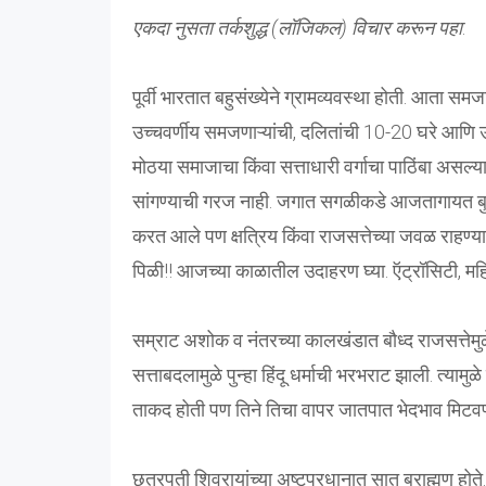
एकदा नुसता तर्कशुद्ध (लॉजिकल) विचार करून पहा
.
पूर्वी भारतात बहुसंख्येने ग्रामव्यवस्था होती. आता स
उच्चवर्णीय समजणाऱ्यांची, दलितांची 10-20 घरे आण
मोठया समाजाचा किंवा सत्ताधारी वर्गाचा पाठिंबा असल्
सांगण्याची गरज नाही. जगात सगळीकडे आजतागायत बुध्द
करत आले पण क्षत्रिय किंवा राजसत्तेच्या जवळ राहण्या
पिळी!! आजच्या काळातील उदाहरण घ्या. ऍट्रॉसिटी, मह
सम्राट अशोक व नंतरच्या कालखंडात बौध्द राजसत्तेमुळे हि
सत्ताबदलामुळे पुन्हा हिंदू धर्माची भरभराट झाली. त्यामुळ
ताकद होती पण तिने तिचा वापर जातपात भेदभाव मिटवण्
छत्रपती शिवरायांच्या अष्टप्रधानात सात ब्राह्मण होते