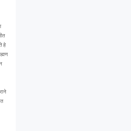
ा
तीत
े हे
ह्मण
ान
राने
ात