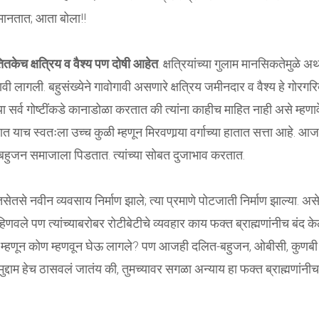
ी मानतात; आता बोला!!
ितकेच क्षत्रिय व वैश्य पण दोषी आहेत
. क्षत्रियांच्या गुलाम मानसिकतेमुळे अ
वी लागली. बहुसंख्येने गावोगावी असणारे क्षत्रिय जमीनदार व वैश्य हे गोरगरि
 सर्व गोष्टींकडे कानाडोळा करतात की त्यांना काहीच माहित नाही असे म्हणा
याच स्वतःला उच्च कुळी म्हणून मिरवणार्‍या वर्गाच्या हातात सत्ता आहे. आ
हुजन समाजाला पिडतात. त्यांच्या सोबत दुजाभाव करतात.
े नवीन व्यवसाय निर्माण झाले; त्या प्रमाणे पोटजाती निर्माण झाल्या. अस
न हिणवले पण त्यांच्याबरोबर रोटीबेटीचे व्यवहार काय फक्त ब्राह्मणांनीच बंद के
ळी म्हणून कोण म्हणवून घेऊ लागले? पण आजही दलित-बहुजन, ओबीसी, कुणबी
मुद्दाम हेच ठासवलं जातंय की, तुमच्यावर सगळा अन्याय हा फक्त ब्राह्मणांनीच