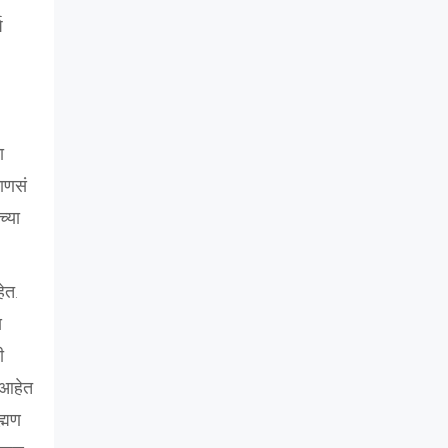
ष
ा
माणसं
च्या
ेत.
य
ी
 आहेत
ह्मण