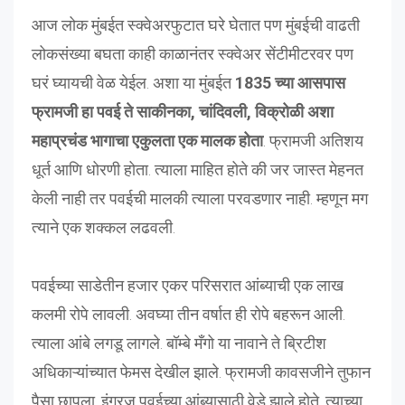
आज लोक मुंबईत स्क्वेअरफुटात घरे घेतात पण मुंबईची वाढती
लोकसंख्या बघता काही काळानंतर स्क्वेअर सेंटीमीटरवर पण
घरं घ्यायची वेळ येईल. अशा या मुंबईत
1835 च्या आसपास
फ्रामजी हा पवई ते साकीनका, चांदिवली, विक्रोळी अशा
महाप्रचंड भागाचा एकुलता एक मालक होता
. फ्रामजी अतिशय
धूर्त आणि धोरणी होता. त्याला माहित होते की जर जास्त मेहनत
केली नाही तर पवईची मालकी त्याला परवडणार नाही. म्हणून मग
त्याने एक शक्कल लढवली.
पवईच्या साडेतीन हजार एकर परिसरात आंब्याची एक लाख
कलमी रोपे लावली. अवघ्या तीन वर्षात ही रोपे बहरून आली.
त्याला आंबे लगडू लागले. बॉम्बे मँगो या नावाने ते ब्रिटीश
अधिकाऱ्यांच्यात फेमस देखील झाले. फ्रामजी कावसजीने तुफान
पैसा छापला. इंग्रज पवईच्या आंब्यासाठी वेडे झाले होते. त्याच्या