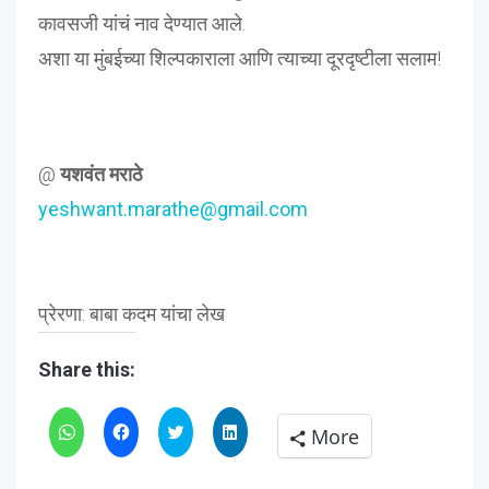
कावसजी
यांचं
नाव
देण्यात
आले.
अशा या मुंबईच्या शिल्पकाराला आणि त्याच्या दूरदृष्टीला सलाम!
@
यशवंत मराठे
yeshwant.marathe@gmail.com
प्रेरणा: बाबा कदम यांचा लेख
Share this:
Click
Click
Click
Click
More
to
to
to
to