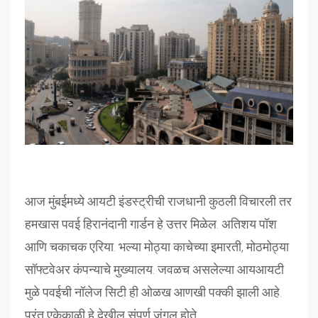
आज मुंबईमध्ये आयटी इंडस्ट्रीची राजधानी कुठली विचारली तर
हमखास पवई
हिरानंदानी
गार्डन हे उत्तर मिळेल. अतिशय पॉश
आणि चकाचक एरिया. भल्या मोठ्या काचेच्या इमारती, मोठमोठ्या
सॉफ्टवेअर कंपन्याचे मुख्यालय. जवळच असलेल्या आयआयटी
मुळे पवईची नॉलेज सिटी ही ओळख आणखी पक्की झाली आहे.
परंतु एकेकाळी हे देखील संपूर्ण जंगल होते.