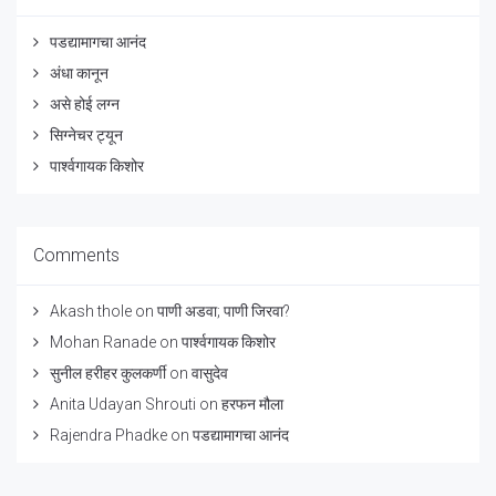
पडद्यामागचा आनंद
अंधा कानून
असे होई लग्न
सिग्नेचर ट्यून
पार्श्वगायक किशोर
Comments
Akash thole
on
पाणी अडवा; पाणी जिरवा?
Mohan Ranade
on
पार्श्वगायक किशोर
सुनील हरीहर कुलकर्णी
on
वासुदेव
Anita Udayan Shrouti
on
हरफन मौला
Rajendra Phadke
on
पडद्यामागचा आनंद