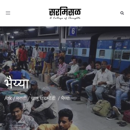
Toggle
navigation
भैय्या
Ark
/
मराठी
/
चालू घडामोडी
/
भैय्या