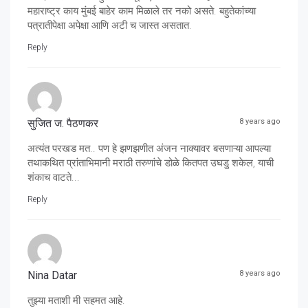
महाराष्ट्र काय मुंबई बाहेर काम मिळाले तर नको असते. बहुतेकांच्या
पत्रातीपेक्षा अपेक्षा आणि अटी च जास्त असतात.
Reply
सुजित ज. पैठणकर
8 years ago
अत्यंत परखड मत.. पण हे झणझणीत अंजन नाक्यावर बसणाऱ्या आपल्या
तथाकथित प्रांताभिमानी मराठी तरुणांचे डोळे कितपत उघडु शकेल, याची
शंकाच वाटते...
Reply
Nina Datar
8 years ago
तुझ्या मताशी मी सहमत आहे.