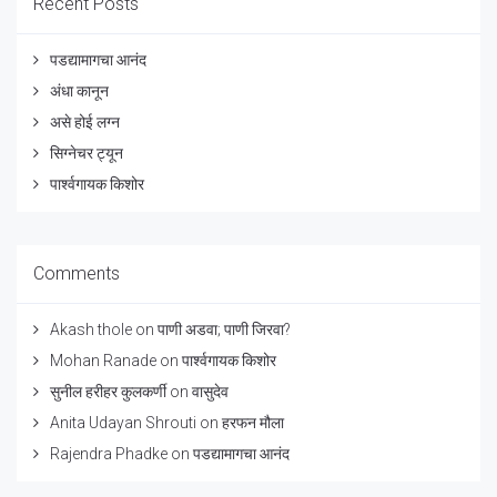
Recent Posts
पडद्यामागचा आनंद
अंधा कानून
असे होई लग्न
सिग्नेचर ट्यून
पार्श्वगायक किशोर
Comments
Akash thole
on
पाणी अडवा; पाणी जिरवा?
Mohan Ranade
on
पार्श्वगायक किशोर
सुनील हरीहर कुलकर्णी
on
वासुदेव
Anita Udayan Shrouti
on
हरफन मौला
Rajendra Phadke
on
पडद्यामागचा आनंद