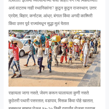
दिसतात. इतक्या व्यवसायाच्या संधी आहेत पण त्या मिळवाव्यात
असं वाटतच नाही स्थानिकांना? कुठून कुठून राजस्थान, उत्तर
प्रदेश, बिहार, कर्नाटक, आंध्र, बंगाल किंवा अगदी काश्मिरी
किंवा उत्तर पूर्व राज्यांमधून सुद्धा मुलं येतात.
राहायला जागा नसते, जेवण करून घालायला कुणी नसते.
कुठेतरी पथारी पसरतात, वडापाव, मिसळ किंवा पोहे खातात,
बसमधून सामान घेऊन १५-२० किमी दूरपर्यंत रोजचा प्रवास