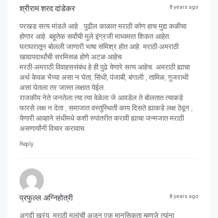
श्रीराम शरद दांडेकर
8 years ago
परखड सत्य मांडले आहे . पुढील काळात मराठी कोण हाच मुद्दा कळीचा
होणार आहे. बहूतेक सर्वांची मुले इंग्रजी माध्यमात शिकत आहेत.
घराघरातून बोलली जाणारी भाषा संमिश्र होत आहे. मराठी-अमराठी
खाद्यपदार्थांची सरमिसळ होणे अटळ आहेच.
मरठी-अमराठी विवाहससंबंध हे ही पुढे येणारे सत्य आहेच. अमराठी ह्याचा
अर्थ केवळ भैय्या असा न घेता, सिंधी, पंजाबी, बंगाली , तामिळ, गुजराथी
असा घेतला तर जास्त लक्षात येईल.
राजकीय नेते जनतेला त्या त्या वेळेला जे आवडेल ते बोलतात त्याकडे
फारसे लक्ष न देता , समाजात वस्तुस्थिती काय दिसते ह्याकडे लक्ष ठेवून ,
येणारी आव्हाने संधीमधे कशी रुपांतरीत करावी ह्याचा जन्मजात मराठी
असणार्यांनी विचार करावाच.
Reply
प्रफुल्ल अग्निहोत्री
8 years ago
अगदी खरंय. मराठी मुलांची अजून एक मानसिकता म्हणजे त्यांना