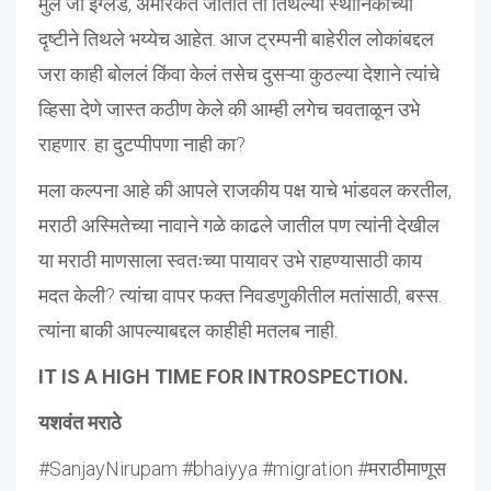
मुलं जी इंग्लंड, अमेरिकेत जातात ती तिथल्या स्थानिकांच्या
दृष्टीने तिथले भय्येच आहेत. आज ट्रम्पनी बाहेरील लोकांबद्दल
जरा काही बोललं किंवा केलं तसेच दुसऱ्या कुठल्या देशाने त्यांचे
व्हिसा देणे जास्त कठीण केले की आम्ही लगेच चवताळून उभे
राहणार. हा दुटप्पीपणा नाही का?
मला कल्पना आहे की आपले राजकीय पक्ष याचे भांडवल करतील,
मराठी अस्मितेच्या नावाने गळे काढले जातील पण त्यांनी देखील
या मराठी माणसाला स्वतःच्या पायावर उभे राहण्यासाठी काय
मदत केली? त्यांचा वापर फक्त निवडणुकीतील मतांसाठी, बस्स.
त्यांना बाकी आपल्याबद्दल काहीही मतलब नाही.
IT IS A HIGH TIME FOR INTROSPECTION.
यशवंत मराठे
#SanjayNirupam #bhaiyya #migration #मराठीमाणूस