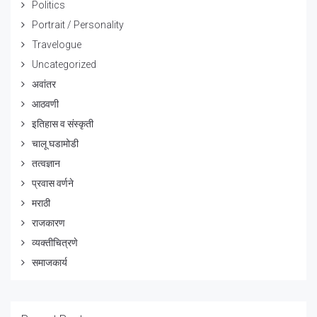
Politics
Portrait / Personality
Travelogue
Uncategorized
अवांतर
आठवणी
इतिहास व संस्कृती
चालू घडामोडी
तत्वज्ञान
प्रवास वर्णने
मराठी
राजकारण
व्यक्तीचित्रणे
समाजकार्य