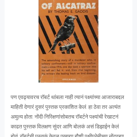
पण एवढ्यावरच रॉबर्ट थांबला नाही त्यानं पक्ष्यांच्या आजाराबद्दल
माहिती देणारं दुसरं पुस्तक प्रकाशित केलं. हा ठेवा तर अत्यंत
अमुल्य होता. नोंदी-निरिक्षणांसोबतच रॉबर्टने पक्ष्यांची रेखाटनं
काढत पुस्तक विलक्षण सुंदर आणि बोलकं असं डिझाईन केलं
होतं. रॉबर्टची पुस्तकं केवळ एखाद्या हौशी पक्षीप्रेमीच्या नोंदवह्या