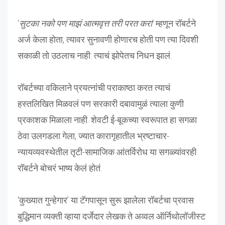
‘
सुटका नको पण माझं आत्मवृत्त तरी परत करा
’ म्हणून रॉबर्टने
अर्ज केला होता, त्यावर सुनावणी होणारच होती पण त्या दिवशी
सकाळी तो उठलाच नाही. त्याचं झोपेतच निधन झालं.
रॉबर्टच्या वकिलाने प्रयत्नांची पराकाष्ठा करत त्याचं
हस्तलिखित मिळवलं पण सरकारी दबावामुळं त्याला कुणी
प्रकाशक मिळाला नाही. शेवटी ई-बूकच्या स्वरूपात हा सगळा
ठेवा उलगडला गेला, ज्यात कारागृहातील भ्रष्टाचार-
न्यायव्यवस्थेतील तृटी-सामाजिक आंतर्विरोध या सगळ्यांवरही
रॉबर्टने बोचरं भाष्य केलं होतं.
‘कुख्यात गुन्हेगार’ या टॅगपासून सुरू झालेला रॉबर्टचा प्रवास
बुद्धिमान व्यक्ती व्हाया दर्जेदार लेखक ते अव्वल ऑर्निथोलॉजीस्ट