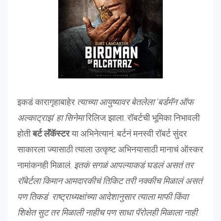
इकडं कारागृहाबाहेर
त्याच्या आयुष्यावर बेतलेला ‘बर्डमॅन ऑफ
अल्काट्राझ’ हा सिनेमा
रिलिज झाला. रॉबर्टची भूमिका निभावली
होती
बर्ट लॅंकॅस्टर
या अभिनेत्यानं. बर्टनं मनस्वी रॉबर्ट सुंदर
साकारला ज्यासाठी त्याला उत्कृष्ट अभिनयासाठी मानाचं ऑस्कर
नामांकनही मिळालं.
इतकं सगळं आपल्याकडं घडलं असतं तर
रॉबेर्टला किमान आमदारकीचं तिकिट तरी नक्कीच मिळालं असतं
पण तिकडं राष्ट्राध्यक्षांच्या आदेशानुसार त्याला माफी किंवा
शिक्षेत सुट तर मिळाली नाहीच पण साधा पॅरोलही मिळाला नाही
.