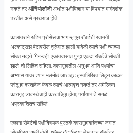
नव्हते तर
ऑर्निथोलॉजी
अर्थात पक्षीविज्ञान या विषयांत मार्गदर्शक
ठरतील असे ग्रंथराज होते.
कालांतराने रुटिन प्रोसेसचा भाग म्हणून रॉबर्टची रवानगी
अल्काट्राझ बेटावरील तुरूंगात झाली यावेळी त्याचे पक्षी त्याच्या
सोबत नव्हते. ‘पेन-वही’ एकांतवासात पुन्हा एकदा रॉबर्टचे सोबती
झाले; तो लिहित राहिला. कारागृहातील अनुभव आणि पक्ष्यांचा
अभ्यास यावर त्यानं भलंमोठं जाडजूड हस्तलिखित लिहून काढलं
परंतू हा दस्तावेज केवळ त्याचं आत्मवृत्त नव्हतं तर अमेरिकन
कारागृह व्यवस्थेचाही कच्चाचिठ्ठा होता; पर्यायानं ते सगळं
अप्रकाशितच राहिलं.
एव्हाना रॉबर्टची पक्षीविषयक पुस्तकं कारागृहाबाहेरच्या जगात
लोकप्रिय झाली होती.
थॉमस गॅड्डीस
या लेखकानं रॉबर्टवर