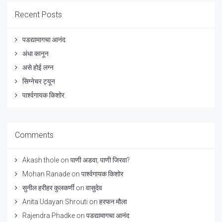
Recent Posts
पडद्यामागचा आनंद
अंधा कानून
असे होई लग्न
सिग्नेचर ट्यून
पार्श्वगायक किशोर
Comments
Akash thole
on
पाणी अडवा; पाणी जिरवा?
Mohan Ranade
on
पार्श्वगायक किशोर
सुनील हरीहर कुलकर्णी
on
वासुदेव
Anita Udayan Shrouti
on
हरफन मौला
Rajendra Phadke
on
पडद्यामागचा आनंद