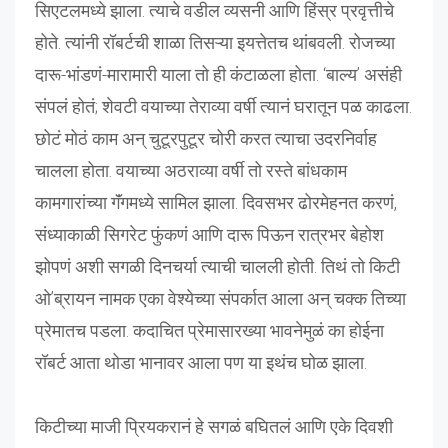
सिएटलमध्ये झाला. त्याचे वडील व्यसनी आणि हिंस्र प्रवृत्तीचे
होते. त्यांनी रॉबर्टची शाळा तिसऱ्या इयत्तेतच थांबवली. रोजच्या
दारू-भांडणं-मारामारी याला तो ही कंटाळला होता. ‘बाल्य’ असंही
संपलं होतं; शेवटी वयाच्या तेराव्या वर्षी त्यानं घरातून पळ काढला.
छोटं मोठं काम अन् चुटूरपुटूर चोरी करत त्याचा उदरनिर्वाह
चालला होता. वयाच्या अठराव्या वर्षी तो रस्ते बांधकाम
कामगारांच्या गॅंगमध्ये सामिल झाला. दिवसभर ढोरमेहनत करणं,
संध्याकाळी सिगरेट फुंकणं आणि दारू पिऊन रात्रभर बेहोश
झोपणं अशी सगळी दिनचर्या त्याची चालली होती. तिथं तो किटी
ओ’ब्रायन नामक एका वेश्येच्या संपर्कात आला अन् चक्क तिच्या
प्रेमातच पडला. कदाचित प्रेमासारख्या भावनेमुळं का होईना
रॉबर्ट आता थोडा भानावर आला पण या इथंच घोळ झाला.
किटीच्या माजी प्रियकरानं हे सगळं बघितलं आणि एके दिवशी