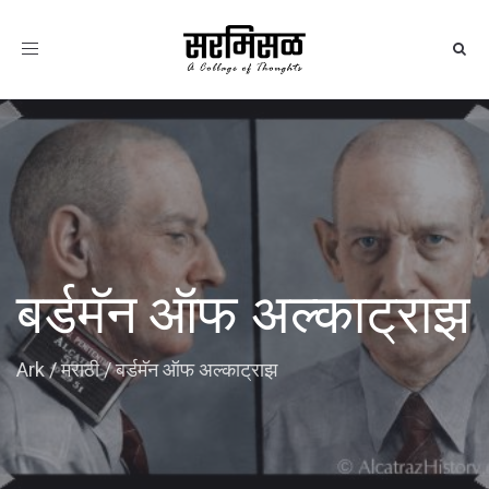
Toggle
navigation
बर्डमॅन ऑफ अल्काट्राझ
Ark
/
मराठी
/
बर्डमॅन ऑफ अल्काट्राझ