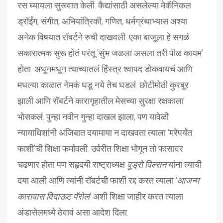
रस घ्यायला सुरूवात केली. कैद्यांसाठी असलेल्या मेकॅनिकल
ड्रॉईंग, संगीत, अभियांत्रिकी, गणित, धर्मग्रंथाभ्यास अश्या
अनेक विषयात रॉबर्टने रुची दाखवली. एका बाजूला हे सगळं
सकारात्मक सुरू होतं परंतू ‘सुंभ जळला असला तरी पीळ कायम’
होता. अधूनमधून त्याच्यातलं हिंस्त्र श्वापद डोकवायचं आणि
मधल्या काळात नेमकं घडू नये तेच घडलं. छोटीमोठी कुरबूर
झाली आणि रॉबर्टने कारागृहातील मेसच्या सुरक्षा रक्षकाला
भोसकलं. पुन्हा नवीन गुन्हा दाखल झाला, पण यावेळी
न्यायाधिशांनी अजिबात दयामाया न दाखवता त्याला ‘मरेपर्यंत
फाशी’ची शिक्षा फर्मावली. उर्वरीत शिक्षा भोगून तो फासावर
चढणार होता पण सहृदयी राष्ट्राध्यक्ष
वुड्रो विल्सन
यांना त्याची
दया आली आणि त्यांनी रॉबर्टची फाशी रद्द करत त्याला ‘
आजन्म
कारावास विदाऊट पॅरोल
’ अशी शिक्षा जाहीर करत त्याला
अंडासेलमध्ये ठेवावं असा आदेश दिला.