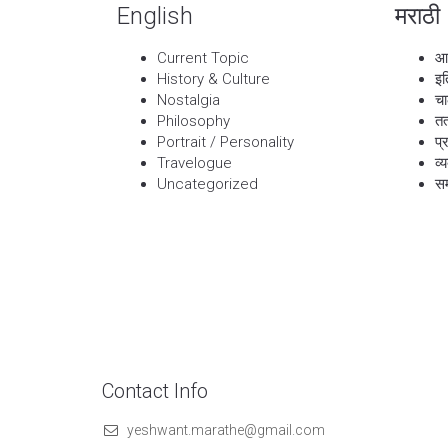
English
मराठी
Current Topic
आ
History & Culture
इत
Nostalgia
चा
Philosophy
तत
Portrait / Personality
प्
Travelogue
व्
Uncategorized
सम
Contact Info
yeshwant.marathe@gmail.com