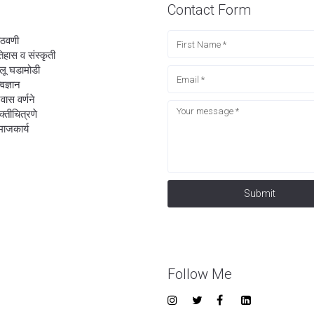
Contact Form
ठवणी
िहास व संस्कृती
लू घडामोडी
्वज्ञान
रवास वर्णने
यक्तीचित्रणे
ाजकार्य
Submit
Follow Me