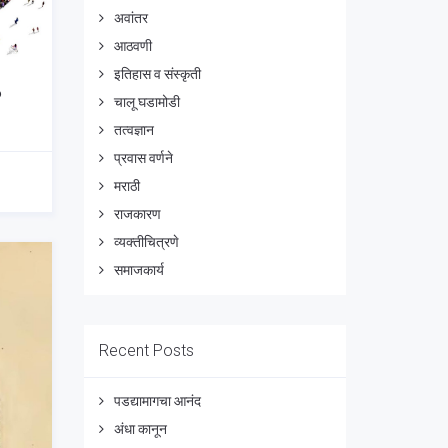
अवांतर
आठवणी
इतिहास व संस्कृती
?
चालू घडामोडी
तत्वज्ञान
प्रवास वर्णने
मराठी
राजकारण
व्यक्तीचित्रणे
समाजकार्य
Recent Posts
पडद्यामागचा आनंद
अंधा कानून