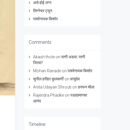
असे होई लग्न
सिग्नेचर ट्यून
पार्श्वगायक किशोर
Comments
Akash thole
on
पाणी अडवा; पाणी
जिरवा?
Mohan Ranade
on
पार्श्वगायक किशोर
सुनील हरीहर कुलकर्णी
on
वासुदेव
Anita Udayan Shrouti
on
हरफन मौला
Rajendra Phadke
on
पडद्यामागचा
आनंद
Timeline