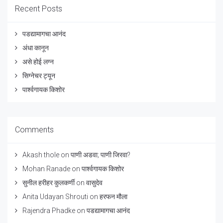
Recent Posts
पडद्यामागचा आनंद
अंधा कानून
असे होई लग्न
सिग्नेचर ट्यून
पार्श्वगायक किशोर
Comments
Akash thole
on
पाणी अडवा; पाणी जिरवा?
Mohan Ranade
on
पार्श्वगायक किशोर
सुनील हरीहर कुलकर्णी
on
वासुदेव
Anita Udayan Shrouti
on
हरफन मौला
Rajendra Phadke
on
पडद्यामागचा आनंद