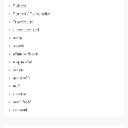
Politics
Portrait / Personality
Travelogue
Uncategorized
अवांतर
आठवणी
इतिहास व संस्कृती
चालू घडामोडी
तत्वज्ञान
प्रवास वर्णने
मराठी
राजकारण
व्यक्तीचित्रणे
समाजकार्य