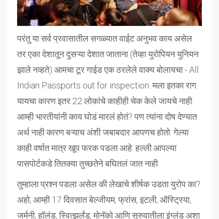
परंतु या सर्व प्रवासातील सगळ्यात वाईट अनुभव काय असेल
तर एका देशातून दुसऱ्या देशात जाताना (तेव्हा युरोपियन युनियन
झाले नव्हते) आमचा टूर गाईड एक ठरलेले वाक्य बोलायचा - All
Indian Passports out for inspection. मला इतका राग
यायचा कारण इतर 22 लोकांचे काहीही चेक केले जायचे नाही.
आम्ही भारतीयांनी काय घोडं मारलं होतं? पण त्यांना दोष देण्यात
अर्थ नाही कारण बऱ्याच अंशी जबाबदार आपणच होतो. गेल्या
काही वर्षात मात्र खूप फरक पडला आहे. हल्ली आपल्या
पासपोर्टकडे तितक्या तुच्छतेने बघितलं जात नाही.
तुम्हाला प्रश्न पडला असेल की लेखाचे शीर्षक उडता युरोप का?
अहो, आम्ही 17 दिवसात बेल्जीयम, फ्रांस, इटली, ऑस्ट्रिया,
जर्मनी, हॉलंड, स्वित्झर्लंड, मोनॅको आणि सुरुवातीला इंग्लंड अशा