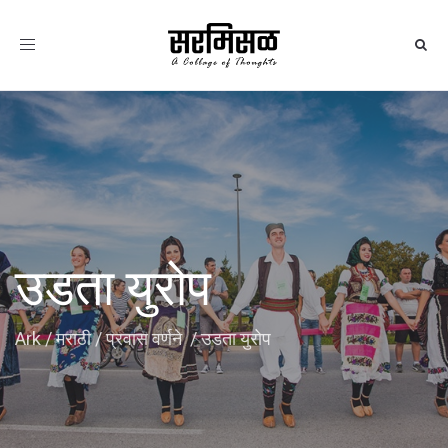
Toggle
navigation
उडता युरोप
Ark
/
मराठी
/
प्रवास वर्णने
/
उडता युरोप