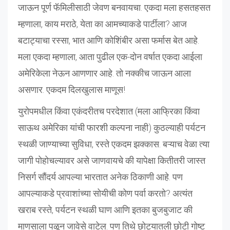
जाऊन पूर्ण फॅमिलीसाठी जेवण बनवायचा. एकदा मला हसतहसत
म्हणाला, काय मराठे, येता का आमच्याकडे पार्टीला? आज
बटाट्याचा रस्सा, भात आणि कोशिंबीर असा फर्मास बेत आहे.
मला एकदा म्हणाला, आता पुढील एक-दोन वर्षात एकदा आईला
अमेरिकेला नेऊन आणणार आहे. तो नक्कीच जाऊन आला
असणार. एकदम दिलखुलास माणूस!
युरोपमधील किंवा एकंदरीतच परदेशात (मला आफ्रिका किंवा
साऊथ अमेरिका यांची फारशी कल्पना नाही) कुठल्याही पर्यटन
स्थळी जाण्याच्या सुविधा, रस्ते एकदम झक्कास. बऱ्याच वेळा त्या
जागी पोहोचल्यावर असे जाणवायचे की यापेक्षा कितीतरी जास्त
निसर्ग सौंदर्य आपल्या भारतात अनेक ठिकाणी आहे. पण
आपल्याकडे प्रवाशांच्या सोयीची कोण पर्वा करतो? अत्यंत
खराब रस्ते, पर्यटन स्थळी घाण आणि इतका बुजबुजाट की
माणसाला पळून जावेसे वाटेल. पण तिथे छोट्यातली छोटी गोष्ट