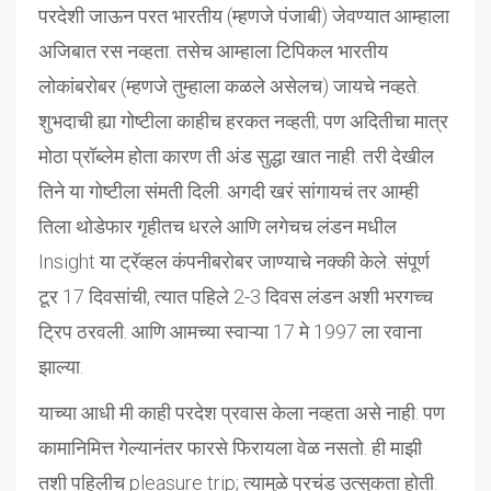
परदेशी जाऊन परत भारतीय (म्हणजे पंजाबी) जेवण्यात आम्हाला
अजिबात रस नव्हता. तसेच आम्हाला टिपिकल भारतीय
लोकांबरोबर (म्हणजे तुम्हाला कळले असेलच) जायचे नव्हते.
शुभदाची ह्या गोष्टीला काहीच हरकत नव्हती; पण अदितीचा मात्र
मोठा प्रॉब्लेम होता कारण ती अंड सुद्धा खात नाही. तरी देखील
तिने या गोष्टीला संमती दिली. अगदी खरं सांगायचं तर आम्ही
तिला थोडेफार गृहीतच धरले आणि लगेचच लंडन मधील
Insight या ट्रॅव्हल कंपनीबरोबर जाण्याचे नक्की केले. संपूर्ण
टूर 17 दिवसांची, त्यात पहिले 2-3 दिवस लंडन अशी भरगच्च
ट्रिप ठरवली. आणि आमच्या स्वाऱ्या 17 मे 1997 ला रवाना
झाल्या.
याच्या आधी मी काही परदेश प्रवास केला नव्हता असे नाही. पण
कामानिमित्त गेल्यानंतर फारसे फिरायला वेळ नसतो. ही माझी
तशी पहिलीच pleasure trip; त्यामुळे प्रचंड उत्सुकता होती.