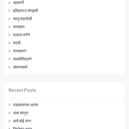
आठवणी
इतिहास व संस्कृती
चालू घडामोडी
तत्वज्ञान
प्रवास वर्णने
मराठी
राजकारण
व्यक्तीचित्रणे
समाजकार्य
Recent Posts
पडद्यामागचा आनंद
अंधा कानून
असे होई लग्न