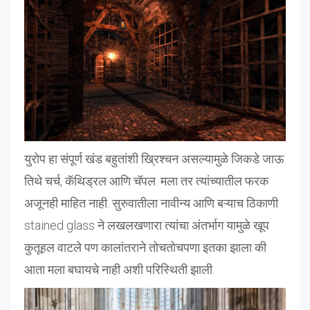
युरोप हा संपूर्ण खंड बहुतांशी ख्रिश्चन असल्यामुळे जिकडे जाऊ
तिथे चर्च, कॅथिड्रल आणि चॅपल. मला तर त्यांच्यातील फरक
अजूनही माहित नाही. सुरुवातीला नावीन्य आणि बऱ्याच ठिकाणी
stained glass ने लखलखणारा त्यांचा अंतर्भाग यामुळे खूप
कुतूहल वाटले पण कालांतराने तोचतोचपणा इतका झाला की
आता मला बघायचे नाही अशी परिस्थिती झाली.