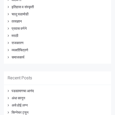
इतिहास व संस्कृती
चालू घडामोडी
तत्वज्ञान
प्रवास वर्णने
मराठी
राजकारण
व्यक्तीचित्रणे
समाजकार्य
Recent Posts
पडद्यामागचा आनंद
अंधा कानून
असे होई लग्न
सिग्नेचर ट्यून