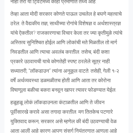
नाही तरी या ट्विटमध्ये काही प्रमाणात तथ्य आहे.
तेव्हा आता मोदी सरकार कोणते पाऊल उचलेल हे बघणे महत्वाचे
ठरेल. ते वैद्यकीय तज्ञ, साथीच्या रोगांचे विशेषज्ञ व अर्थशास्त्रज्ञ
यांचे ऐकतील? राजकारणाचा विचार केला तर ज्या कृतीमुळे त्यांचे
अस्तित्व सुनिश्चित होईल आणि लोकांची मते मिळतील तो मार्ग
निवडतील आणि त्याचा अवलंब करतील. तसेच, बंदी कशा
प्रकारे उठवायची याचे कोणतेही स्पष्ट ठरलेले सूत्र नाही.
सध्यातरी, “लॉकडाउन” त्यांना अनुकूल वाटते. तसेही, गेली १-२
वर्षे अर्थव्यवस्था डळमळीतच होती आणि आता तर कोरोना
विषाणूला बळीचा बकरा बनवून खापर त्यावर फोडण्यात येईल.
हळूहळू लोकं लॉकडाउनला कंटाळतील आणि ते जीवन
पूर्वीसारखे करावे असा तगादा करतील. मग तितकेच पटणारे
युक्तिवाद करून, सरकार असे म्हणेल की बंदी उठवण्याची वेळ
आता आली आहे कारण आपण संसर्ग नियंत्रणात आणला आहे