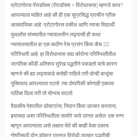
प्रोटागोरस पॅराडॉक्स (पॅराडॉक्स = विरोधाभास) म्हणजे काय?
आपल्याला माहित आहे की ही एक सुप्रसिद्ध प्राचीन ग्रीक
आख्यायिका आहे. प्रोटागोरस वकील आणि त्याचा विद्यार्थी
युथलॉस यांच्यातील न्यायालयीन लढ्याची ही कथा.
न्यायालयातील हा एक कठीण पेच प्रसंग किंवा कॅच 22
परिस्थिती आहे. हा विरोधाभास सद्य कोरोना परिस्थितीतील
जागतिक कोंडी अतिशय सुरेख पद्धतीने पकडतो याचे कारण
म्हणजे की ह्या लढ्याकडे कसेही पाहिले तरी दोन्ही बाजूंचा
युक्तिवाद आपल्याला पटतो. त्या दोघांपैकी कोणाही एकाला
पाठिंबा दिला तरी तो योग्यच वाटतो.
वैद्यकीय पेशातील डॉक्टरांना, निदान किंवा उपचार करताना,
बर्‍याचदा अशा परिस्थितीला सामोरे जावे लागत असेल. एक रुग्ण
म्हणून आपल्याला असे लक्षात येते की काही वेळा एकाच
गोष्टीसाठी दोन डॉक्टर परस्पर विरोधी उपचार पद्धतीची