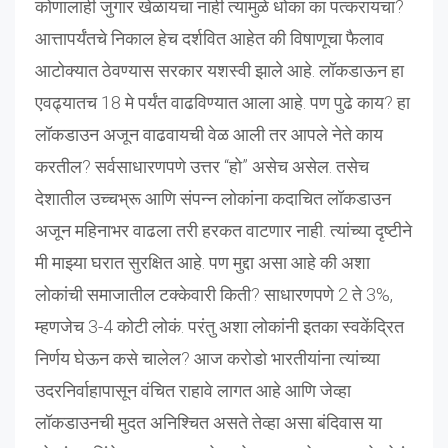
कोणालाही जुगार खेळायचा नाही त्यामुळे धोका का पत्करायचा?
आत्तापर्यंतचे निकाल हेच दर्शवित आहेत की विषाणूचा फैलाव
आटोक्यात ठेवण्यास सरकार यशस्वी झाले आहे. लॉकडाऊन हा
एवढ्यातच 18 मे पर्यंत वाढविण्यात आला आहे. पण पुढे काय? हा
लॉकडाउन अजून वाढवायची वेळ आली तर आपले नेते काय
करतील? सर्वसाधारणपणे उत्तर “हो” असेच असेल. तसेच
देशातील उच्चभ्रू आणि संपन्न लोकांना कदाचित लॉकडाउन
अजून महिनाभर वाढला तरी हरकत वाटणार नाही. त्यांच्या दृष्टीने
मी माझ्या घरात सुरक्षित आहे. पण मुद्दा असा आहे की अशा
लोकांची समाजातील टक्केवारी किती? साधारणपणे 2 ते 3%,
म्हणजेच 3-4 कोटी लोकं. परंतु अशा लोकांनी इतका स्वकेंद्रित
निर्णय घेऊन कसे चालेल? आज करोडो भारतीयांना त्यांच्या
उदरनिर्वाहापासून वंचित राहावे लागत आहे आणि जेव्हा
लॉकडाउनची मुदत अनिश्चित असते तेव्हा असा बंदिवास या