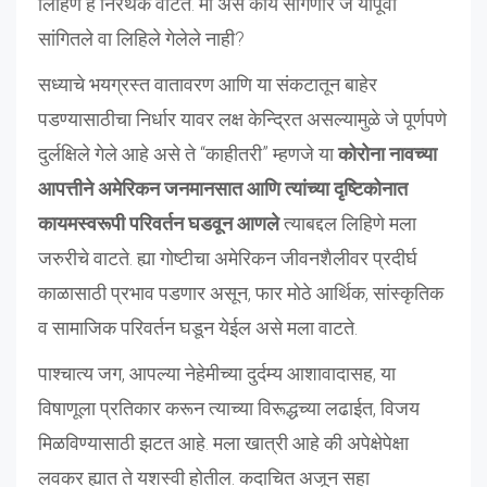
लिहिणे हे निरर्थक वाटते. मी असे काय सांगणार जे यापूर्वी
सांगितले वा लिहिले गेलेले नाही?
सध्याचे भयग्रस्त वातावरण आणि या संकटातून बाहेर
पडण्यासाठीचा निर्धार यावर लक्ष केन्द्रित असल्यामुळे जे पूर्णपणे
दुर्लक्षिले गेले आहे असे ते “काहीतरी” म्हणजे या
कोरोना नावच्या
आपत्तीने अमेरिकन जनमानसात आणि त्यांच्या दृष्टिकोनात
कायमस्वरूपी परिवर्तन घडवून आणले
त्याबद्दल लिहिणे मला
जरुरीचे वाटते. ह्या गोष्टीचा अमेरिकन जीवनशैलीवर प्रदीर्घ
काळासाठी प्रभाव पडणार असून, फार मोठे आर्थिक, सांस्कृतिक
व सामाजिक परिवर्तन घडून येईल असे मला वाटते.
पाश्चात्य जग, आपल्या नेहेमीच्या दुर्दम्य आशावादासह, या
विषाणूला प्रतिकार करून त्याच्या विरूद्धच्या लढाईत, विजय
मिळविण्यासाठी झटत आहे. मला खात्री आहे की अपेक्षेपेक्षा
लवकर ह्यात ते यशस्वी होतील. कदाचित अजून सहा