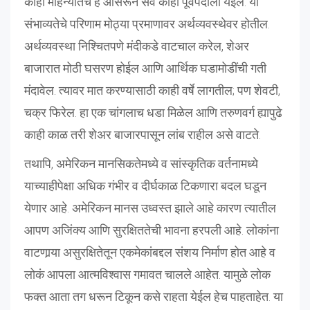
काही महिन्यातच हे ओसरून सर्व काही पूर्वपदाला येईल. या
संभाव्यतेचे परिणाम मोठ्या प्रमाणावर अर्थव्यवस्थेवर होतील.
अर्थव्यवस्था निश्चितपणे मंदीकडे वाटचाल करेल, शेअर
बाजारात मोठी घसरण होईल आणि आर्थिक घडामोडींची गती
मंदावेल. त्यावर मात करण्यासाठी काही वर्षे लागतील; पण शेवटी,
चक्र फिरेल. हा एक चांगलाच धडा मिळेल आणि तरुणवर्ग ह्यापुढे
काही काळ तरी शेअर बाजारपासून लांब राहील असे वाटते.
तथापि, अमेरिकन मानसिकतेमध्ये व सांस्कृतिक वर्तनामध्ये
याच्याहीपेक्षा अधिक गंभीर व दीर्घकाळ टिकणारा बदल घडून
येणार आहे. अमेरिकन मानस उध्वस्त झाले आहे कारण त्यातील
आपण अजिंक्य आणि सुरक्षिततेची भावना हरपली आहे. लोकांना
वाटणार्‍या असुरक्षितेतून एकमेकांबद्दल संशय निर्माण होत आहे व
लोकं आपला आत्मविश्वास गमावत चालले आहेत. यामुळे लोक
फक्त आता तग धरून टिकून कसे राहता येईल हेच पाहताहेत. या