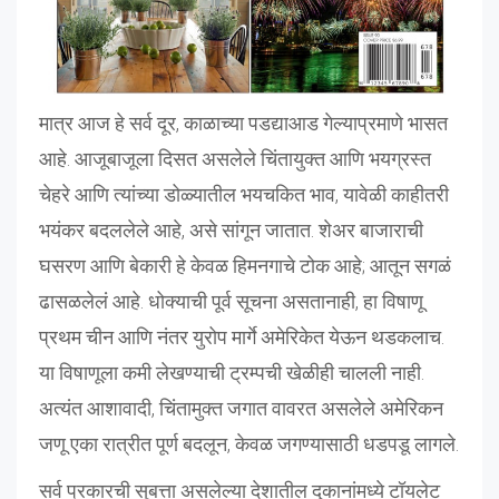
मात्र आज हे सर्व दूर, काळाच्या पडद्याआड गेल्याप्रमाणे भासत
आहे. आजूबाजूला दिसत असलेले चिंतायुक्त आणि भयग्रस्त
चेहरे आणि त्यांच्या डोळ्यातील भयचकित भाव, यावेळी काहीतरी
भयंकर बदललेले आहे, असे सांगून जातात. शेअर बाजाराची
घसरण आणि बेकारी हे केवळ हिमनगाचे टोक आहे; आतून सगळं
ढासळलेलं आहे. धोक्याची पूर्व सूचना असतानाही, हा विषाणू
प्रथम चीन आणि नंतर युरोप मार्गे अमेरिकेत येऊन थडकलाच.
या विषाणूला कमी लेखण्याची ट्रम्पची खेळीही चालली नाही.
अत्यंत आशावादी, चिंतामुक्त जगात वावरत असलेले अमेरिकन
जणू एका रात्रीत पूर्ण बदलून, केवळ जगण्यासाठी धडपडू लागले.
सर्व प्रकारची सुबत्ता असलेल्या देशातील दुकानांमध्ये टॉयलेट