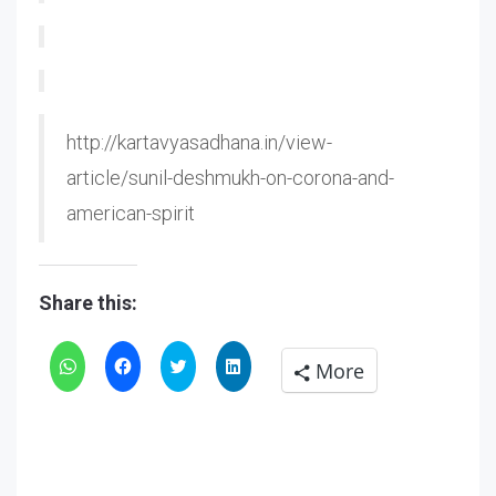
http://kartavyasadhana.in/view-
article/sunil-deshmukh-on-corona-and-
american-spirit
Share this:
Click
Click
Click
Click
More
to
to
to
to
share
share
share
share
on
on
on
on