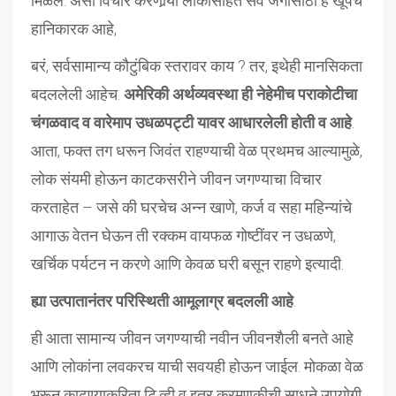
मिळेल. असा विचार करणार्‍या लोकांसहित सर्व जगासाठी हे खूपच
हानिकारक आहे,
बरं, सर्वसामान्य कौटुंबिक स्तरावर काय ? तर, इथेही मानसिकता
बदललेली आहेच.
अमेरिकी अर्थव्यवस्था ही नेहेमीच पराकोटीचा
चंगळवाद व वारेमाप उधळपट्टी यावर आधारलेली होती व आहे
.
आता, फक्त तग धरून जिवंत राहण्याची वेळ प्रथमच आल्यामुळे,
लोक संयमी होऊन काटकसरीने जीवन जगण्याचा विचार
करताहेत – जसे की घरचेच अन्न खाणे, कर्ज व सहा महिन्यांचे
आगाऊ वेतन घेऊन ती रक्कम वायफळ गोष्टींवर न उधळणे,
खर्चिक पर्यटन न करणे आणि केवळ घरी बसून राहणे इत्यादी.
ह्या उत्पातानंतर परिस्थिती आमूलाग्र बदलली आहे
.
ही आता सामान्य जीवन जगण्याची नवीन जीवनशैली बनते आहे
आणि लोकांना लवकरच याची सवयही होऊन जाईल. मोकळा वेळ
भरून काढण्याकरिता टि.व्ही व इतर करमणुकीची साधने उपयोगी