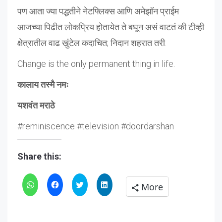
पण आता ज्या पद्धतीने नेटफ्लिक्स आणि अमेझॉन प्राईम
आजच्या पिढीत लोकप्रिय होतायेत ते बघून असं वाटतं की टीव्ही
क्षेत्रातील वाढ खुंटेल कदाचित; निदान शहरात तरी.
Change is the only permanent thing in life.
कालाय तस्मै नमः
यशवंत मराठे
#reminiscence #television #doordarshan
Share this:
Click
Click
Click
Click
More
to
to
to
to
share
share
share
share