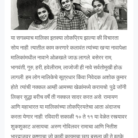
या सगळ्याच मालिका इतक्या लोकप्रिय झाल्या की विचारता
सोय नाही. त्यातील काम करणारे कलावंत त्यांच्या खऱ्या नावापेक्षा
मालिकांमधील नावाने ओळखले जाऊ लागले. बसेरर राम,
भागवंती, गुरु, हरी, हवेलीराम, लाजोजी ही नावे सर्वतोमुखी होऊ
लागली. हम लोग मालिकेचे सूत्रधार किंवा निवेदक अशोक कुमार
होते. त्यांची नक्कल आम्ही आमच्या खेळांमध्ये करायचो. पुढे जॉनी
लिव्हर सुद्धा बरीच वर्षे ती नक्कल सादर करत असे. रामायण
आणि महाभारत या मालिकांच्या लोकप्रियतेचा आता अंदाजच
करता येणार नाही. रविवारी सकाळी १० ते ११ या वेळेत रस्त्यावर
शुकशुकाट असायचा. अरुण गोविलवर रामाचा आणि नितीश
भारद्वाजवर कृष्णाचा जो काही कायमचा छाप बसला की ते इतके