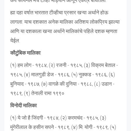
कप फायनल मॅच टीव्ही भाड्याने आणून एकत्र बघितली.
ह्या दहा वर्षात भारतात टीव्हीचा प्रसार खऱ्या अर्थाने होऊ
लागला. याच दशकात अनेक मालिका अतिशय लोकप्रिय झाल्या
आणि या दशकाला खऱ्या अर्थाने मालिकांचे पहिले दशक म्हणता
येईल.
कौटुंबिक मालिका
:
(१) हम लोग - १९८४, (२) रजनी - १९८५, (३) विक्रम बेताल -
१९८५, (४) मालगुडी डेज - १९८६, (५) नुक्कड - १९८६, (६)
बुनियाद - १९८७, (७) वागळे की दुनिया - १९८८, (८) उडान -
१९८९, (९) तेनाली रामा १९९०
विनोदी मालिका
:
(१) ये जो है जिंदगी - १९८४, (२) करमचंद - १९८५, (३)
मुंगेरीलाल के हसीन सपने - १९८९, (४) मि. योगी - १९८९, (५)