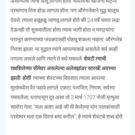
असल्याची चिन्हे दिसू लागली होती. मोघलांचा खजिना मोठ्या
प्रमाणात रिता होऊ लागला होता. पण औरंगजेबाने युद्ध चालूच
ठेवले. त्याला हळूहळू जाणवू लागले होते की 24 वर्षे सतत लढा
देऊनही तो सुरूवातीला होता त्याच जागी होता व मराठ्यांना
पराभूत करण्याच्या जवळपासही पोहचू शकला नव्हता. औरंगजेब
निराश झाला. या युद्धात त्याने आपल्याकडे असलेले सर्व काही
पणाला लावले आणि त्याने ते सर्व गमावले.
शेवटी त्याची
तक्षशिलेच्या सीमेवर असलेल्या अलेक्झांडर सारखी अवस्था
झाली होती
. त्याच्या शेवटच्या दिवसात त्याला आपल्या
मुलांमधील वैर पहावे लागले. एकटा, पराजित, निराश, सर्वस्व
गमावलेला, घरापासून दूर असा तो 3 मार्च 1707 रोजी मृत्युला
सामोरा गेला. “मला आशा आहे की मी केलेल्या घोर पातकांसाठी
परमेश्वर मला एक दिवस क्षमा करील”, हे त्याचे शेवटचे शब्द होते.