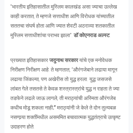
"भारतीय इतिहासातील मुस्लिम कालखंड असा ज्याचा उल्लेख
काही करतात
,
ते म्हणजे सत्ताधीश आणि विरोधक यांच्यातील
सततचा संघर्ष होता आणि ज्यात शेवटी
अठराव्या शतकातील
मुस्लिम सत्ताधीशांचा पराभव झाला".
डॉ कोएनराड अल्स्ट
.
प्रख्यात इतिहासकार
जदुनाथ सरकार
यांचे एक मनोवेधक
निरीक्षण निरीक्षण आहे. ते म्हणतात, “औरंगजेबाने लढाया मागून
लढाया जिंकल्या
,
पण अखेरीस तो युद्ध हरला
.
युद्ध जसजसे
लांबत गेले तसतसे ते केवळ शस्त्रास्त्रांचे युद्ध न राहता ते ज्या
तडफेने लढले जाऊ लागले
,
ती मराठ्यांची अस्मिता औरंगजेब
कधीच मोडू शकला नाही
.”
मराठ्यांनी जे केले ते दोन तुल्यबळ
नसणार्‍या शक्तींमधील असममित बचावात्मक युद्धतंत्राचे उत्कृष्ट
उदाहरण होते.