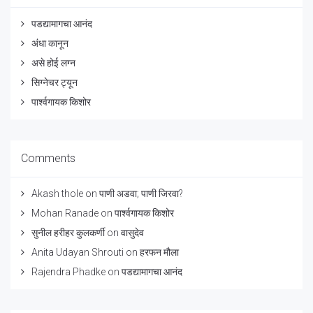
पडद्यामागचा आनंद
अंधा कानून
असे होई लग्न
सिग्नेचर ट्यून
पार्श्वगायक किशोर
Comments
Akash thole
on
पाणी अडवा; पाणी जिरवा?
Mohan Ranade
on
पार्श्वगायक किशोर
सुनील हरीहर कुलकर्णी
on
वासुदेव
Anita Udayan Shrouti
on
हरफन मौला
Rajendra Phadke
on
पडद्यामागचा आनंद