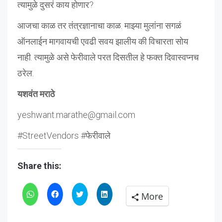
त्यामुळे दुसरं काय होणार?
आजचा काळ तर तंत्रज्ञानाचा काळ. माझ्या मुलांना सगळं
ऑनलाईन मागवायची एवढी सवय झालीय की विचारता सोय
नाही. त्यामुळे असे फेरीवाले परत दिसतील हे फक्त दिवास्वप्नच
ठरेल.
यशवंत मराठे
yeshwant.marathe@gmail.com
#StreetVendors #फेरीवाले
Share this:
Click
Click
Click
Click
More
to
to
to
to