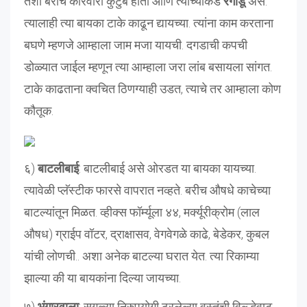
तशी बरीच कारवारी कुटुंबे होती आणि त्यांच्याकडे
रगाडू
असे.
त्यालाही त्या बायका टाके काढून द्यायच्या. त्यांना काम करताना
बघणे म्हणजे आम्हाला जाम मजा यायची. दगडाची कपची
डोळ्यात जाईल म्हणून त्या आम्हाला जरा लांब बसायला सांगत.
टाके काढताना क्वचित ठिणग्याही उडत, त्याचे तर आम्हाला कोण
कौतूक.
६)
बाटलीबाई
: बाटलीबाई असे ओरडत या बायका यायच्या.
त्यावेळी प्लॅस्टीक फारसे वापरात नव्हते. बरीच औषधे काचेच्या
बाटल्यांतून मिळत. व्हीक्स फॉर्म्यूला ४४, मर्क्यूरीक्रोम (लाल
औषध) ग्राईप वॉटर, द्राक्षासव, वेगवेगळे काढे, बेडेकर, कुबल
यांची लोणची.. अशा अनेक बाटल्या घरात येत. त्या रिकाम्या
झाल्या की या बायकांना दिल्या जायच्या.
७)
भंगारवाला
: सगळ्या निरुपयोगी ठरलेल्या वस्तूंची विल्ल्हेवाट