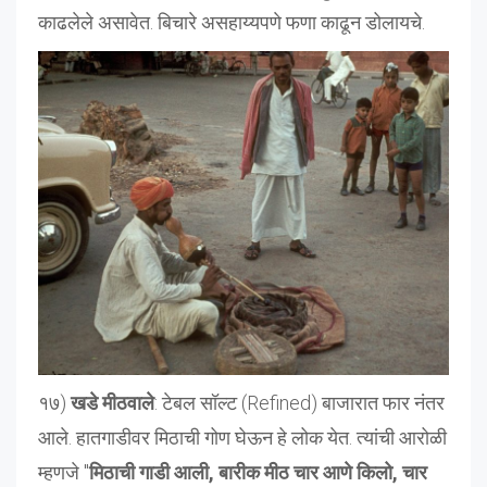
काढलेले असावेत. बिचारे असहाय्यपणे फणा काढून डोलायचे.
१७)
खडे मीठवाले
: टेबल सॉल्ट (Refined) बाजारात फार नंतर
आले. हातगाडीवर मिठाची गोण घेऊन हे लोक येत. त्यांची आरोळी
म्हणजे "
मिठाची गाडी आली, बारीक मीठ चार आणे किलो, चार