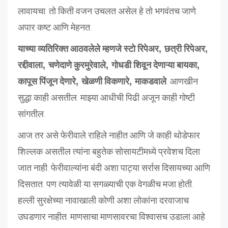
लावायचा. तो किती वजन उचलत असेल हे तो भगवंतच जाणे.
अपार कष्ट आणि मेहनत.
याच्या
व्यतिरिक्त
आठवलेले
म्हणजे
स्टो
रिपेअर
,
छत्री
रिपेअर
,
रद्दीवाला
,
चणेदाणे
कुरमुरेवाले
,
गोधडी
शिवून
देणाऱ्या
बायका
,
. आणखीन
कापूस
पिंजून
देणारे
,
खेळणी
विकणारे
,
माकडवाले
सुद्धा काही असतील. माझ्या आधीची पिढी अजून काही गोष्टी
सांगतील.
आज तर असे फेरीवाले राहिले नाहीत आणि जे काही थोडेफार
शिल्लक असतील त्यांना बहुतेक सोसायटीमध्ये प्रवेशच दिला
जात नाही. फेरीवाल्यांना बंदी अशा पाट्या सर्रास दिसायच्या आणि
दिसतात. पण त्यावेळी या सगळ्याची एक वेगळीच मजा होती.
हल्ली सुरक्षेच्या नावाखाली कोणी अशा लोकांना दरवाजाच
उघडणार नाहीत. माणसाचा माणसावरचा विश्वासच उडाला आहे