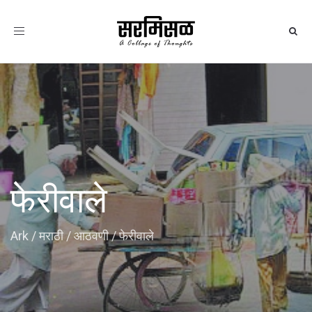
Toggle
navigation
फेरीवाले
Ark
/
मराठी
/
आठवणी
/
फेरीवाले