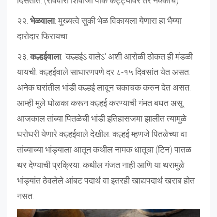
दिसतात. (रविवारी शिवाजी पार्क कट्ट्यावर तर नक्कीच)
२२.
भेळवाला
: मुख्यत्वे सुकी भेळ विकायला येणारा हा भैय्या
दारोदार फिरायचा.
२३.
कल्हईवाला
: 'कल्हईऽ वालेऽ' अशी आरोळी ठोकत ही मंडळी
यायची. कल्हईवाले साधारणपणे दर ८-१५ दिवसांत येत असत.
अनेक घरांतील भांडी कल्हई लावून चकाचक करुन देत असत.
आम्ही मुले घोळका करून कल्हई करण्याची गंमत बघत असू.
आजकाल तांब्या पितळेची भांडी इतिहासजमा झालीत त्यामुळे
घरोघरी येणारे कल्हईवाले देखील. कल्हई म्हणजे पितळेच्या वा
तांब्याच्या भांड्याला आतून कथील नामक धातूचा (टिन) पातळ
थर देण्याची प्रक्रिया. कथील गंजत नाही आणि या थरामुळे
भांड्यांत ठेवलेले आंबट पदार्थ वा इतरही खाद्यपदार्थ खराब होत
नसत.