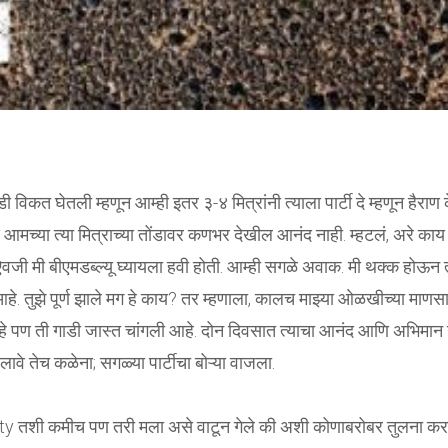
डी विकत घेतली म्हणून आम्ही इतर ३-४ मित्रांनी त्याला पार्टी दे म्हणून हैराण 
ण आमच्या त्या मित्राच्या तोंडावर कणभर देखील आनंद नाही. म्हटलं, अरे काय
ऐवजी मी बीएमडब्ल्यू घ्यायला हवी होती. आम्ही सगळे अवाक. मी थक्क होऊन त
प्न आहे. तुझे पूर्ण झाले मग हे काय? तर म्हणाला, कालच माझ्या ओळखीच्या माणस
 आहे पण ती गाडी जास्त चांगली आहे. दोन दिवसात त्याचा आनंद आणि अभिमान
लावे तेच कळेना; सगळ्या पार्टीचा बोऱ्या वाजला.
turity तशी कमीच पण तरी मला असे वाटून गेले की अशी कोणाबरोबर तुलना कर