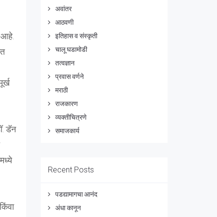
अवांतर
आठवणी
 आहे.
इतिहास व संस्कृती
चालू घडामोडी
तत
तत्वज्ञान
प्रवास वर्णने
र्ख
मराठी
राजकारण
व्यक्तीचित्रणे
. डॅन
समाजकार्य
ध्ये
Recent Posts
पडद्यामागचा आनंद
किंवा
अंधा कानून