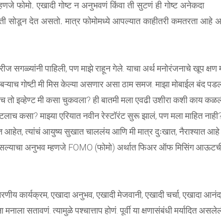
े फोमो. एखादी गोष्ट न अनुभवणं किंवा ती सुटणं ही गोष्ट अनेकदा
 ती सोडून देत असतो. मात्र फोमोमध्ये आपल्यात काहीतरी कमतरता आहे 
िरीज सगळ्यांनी पाहिली, पण माझे राहून गेले. याचा अर्थ मनोरंजनाचे खूप क्षण 
जे बऱ्याच गोष्टी मी मिस केल्या असणार असा ठाम समज. माझा मोबाईल बंद पड
सेच तो इव्हेण्ट मी कसा चुकवला? ही बातमी मला एवढी उशीरा कशी काय कळ
सुटलाच कसा? माझ्या एरियात नवीन रेस्टॉरंट सुरू झालं, पण मला माहित नाही
त, त्यांचं आयुष्य सुखात चाललंय आणि मी मात्र दुःखात, नैराश्यात आहे
त असल्याचा अनुभव म्हणजे FOMO (फोमो) अर्थात फिअर ऑफ मिसिंग आऊटच
रणीय कार्यक्रम, एखादा अनुभव, एखादी मेजवानी, एखादी चर्चा, एखादा आनंद
मनाला सतावणं. त्यामुळे पश्चात्ताप होणं. पूर्वी या क्षणासंबंधी मर्यादित असले