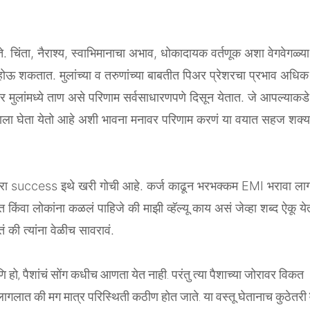
 चिंता, नैराश्य, स्वाभिमानाचा अभाव, धोकादायक वर्तणूक अशा वेगवेगळ्या
 होऊ शकतात. मुलांच्या व तरुणांच्या बाबतीत पिअर प्रेशरचा प्रभाव अधिक
 तर मुलांमध्ये ताण असे परिणाम सर्वसाधारणपणे दिसून येतात. जे आपल्याकडे
्याला घेता येतो आहे अशी भावना मनावर परिणाम करणं या वयात सहज शक्य
खरा success इथे खरी गोची आहे. कर्ज काढून भरभक्कम EMI भरावा ला
 किंवा लोकांना कळलं पाहिजे की माझी व्हॅल्यू काय असं जेव्हा शब्द ऐकू ये
ं की त्यांना वेळीच सावरावं.
 हो, पैशांचं सोंग कधीच आणता येत नाही. परंतु त्या पैशाच्या जोरावर विकत
 लागलात की मग मात्र परिस्थिती कठीण होत जाते. या वस्तू घेतानाच कुठेतरी