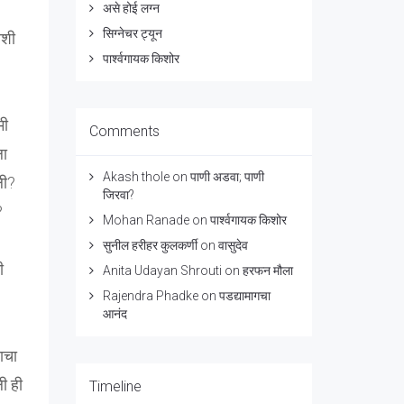
असे होई लग्न
सिग्नेचर ट्यून
अशी
पार्श्वगायक किशोर
मी
Comments
ला
Akash thole
on
पाणी अडवा; पाणी
ली?
जिरवा?
?
Mohan Ranade
on
पार्श्वगायक किशोर
सुनील हरीहर कुलकर्णी
on
वासुदेव
ी
Anita Udayan Shrouti
on
हरफन मौला
Rajendra Phadke
on
पडद्यामागचा
आनंद
ाचा
ली ही
Timeline