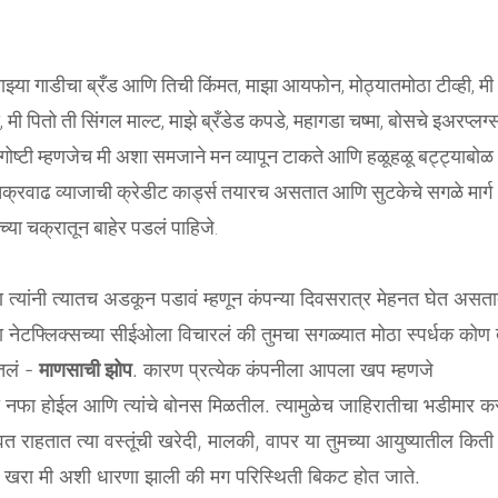
ाझ्या गाडीचा ब्रँड आणि तिची किंमत, माझा आयफोन, मोठ्यातमोठा टीव्ही, मी
ी पितो ती सिंगल माल्ट, माझे ब्रँडेड कपडे, महागडा चष्मा, बोसचे इअरप्लग्स्
 गोष्टी म्हणजेच मी अशा समजाने मन व्यापून टाकते आणि हळूहळू बट्ट्याबोळ
णी चक्रवाढ व्याजाची क्रेडीट कार्ड्स तयारच असतात आणि सुटकेचे सगळे मार्ग
ाच्या चक्रातून बाहेर पडलं पाहिजे.
 त्यांनी त्यातच अडकून पडावं म्हणून कंपन्या दिवसरात्र मेहनत घेत असत
ा नेटफ्लिक्सच्या सीईओला विचारलं की तुमचा सगळ्यात मोठा स्पर्धक कोण ते
ितलं -
माणसाची झोप
. कारण प्रत्येक कंपनीला आपला खप म्हणजे
फा होईल आणि त्यांचे बोनस मिळतील. त्यामुळेच जाहिरातीचा भडीमार क
त राहतात त्या वस्तूंची खरेदी, मालकी, वापर या तुमच्या आयुष्यातील किती
णजेच खरा मी अशी धारणा झाली की मग परिस्थिती बिकट होत जाते.