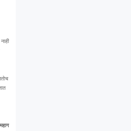
 नाही
गतोच
तात
महाग