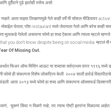
णि दुर्दैवाने पुढे झालेही तसेच असो.
 नव्हते. आता माझ्या लिखाणामुळे गेले काही वर्षे मी सोशल मीडियावर active
ली, मोबाईल घेतला, पॉश restaurant मध्ये जेवायला गेलो आणि बरेच काही स
 मुलाकडे गेलेलो असताना फोमो हा शब्द ऐकला आणि त्याला म्हटले म्हणजे
hat you don't know despite being on social media. म्हटलं मी मू
ear Of Missing Out.
मो अर्थात फिअर ऑफ मिसिंग आऊट या शब्दाचा सर्वप्रथम वापर १९९६ मध्ये डॉ
नी फोमो ही संकल्पना विशेष लोकप्रिय केली. २००४ साली हार्वर्ड विद्यापीठाचे
 मांडली. आता २०१३ मध्ये फोमो हा शब्द आणि संकल्पना ऑक्सफर्ड डिक्शनरीम
ाणं, चुकणं किंवा न मिळणे नव्हे; तर त्याच गोष्टी इतरांना मिळाल्या आहेत 