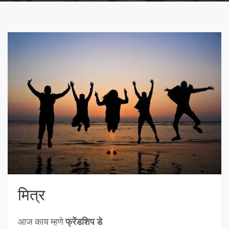
मित्र
आज काय म्हणे
फ्रेंडशिप डे
.