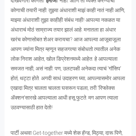
दाखवणारी कोणती '
इमोजी
' नाही. आणि तो व्यक्त करण्याची
कोणाची तयारी नाही. तुझ्या अंधाराशी माझं काही नातं नाही आणि,
माझ्या अंधाराशी तुझा काहीही संबंध नाही! आपल्या नकळत या
अंधाराचं मोठं साम्राज्य तयार झालं आहे. मनातला हा अंधार
खरंच कोणासोबत शेअर करायचा? आज आपल्या आजूबाजूला
आपण ज्यांना मित्र म्हणून सहजगत्या संबोधतो त्यातील अनेक
लोक निराश आहेत, खोल डिप्रेशनमध्ये आहेत. हे आपल्याला
समजत नाही, असं नाही. पण, उलटपक्षी अनेकदा त्याचं 'गॉसिप'
होतं, थट्टा होते. अगदी साधं उदाहरण घ्या; आपल्यासमोर आपला
एखादा मित्र चालता चालता घसरून पडला, तरी 'रिफ्लेक्स
ॲक्शन'सारखे आपल्याला आधी हसू फुटते. मग आपण त्याला
उठवण्यासाठी हात देतो!
पार्टी अथवा Get-together मध्ये शेक हॅन्ड, मिठ्या, दारू पिणे,