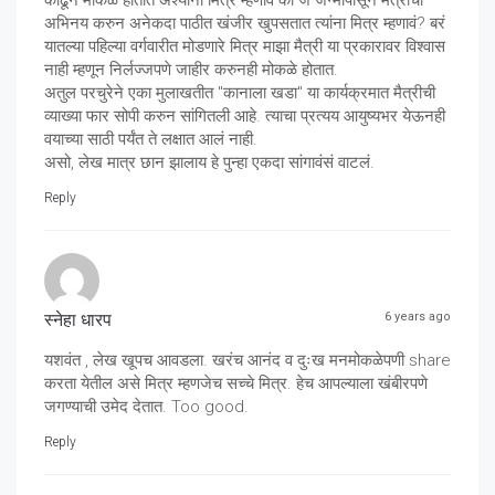
काढून मोकळे होतात अश्यांना मित्र म्हणावं की जे जन्मापासून मैत्रीचा
अभिनय करुन अनेकदा पाठीत खंजीर खुपसतात त्यांना मित्र म्हणावं? बरं
यातल्या पहिल्या वर्गवारीत मोडणारे मित्र माझा मैत्री या प्रकारावर विश्वास
नाही म्हणून निर्लज्जपणे जाहीर करुनही मोकळे होतात.
अतुल परचुरेने एका मुलाखतीत "कानाला खडा" या कार्यक्रमात मैत्रीची
व्याख्या फार सोपी करुन सांगितली आहे. त्याचा प्रत्यय आयुष्यभर येऊनही
वयाच्या साठी पर्यंत ते लक्षात आलं नाही.
असो, लेख मात्र छान झालाय हे पुन्हा एकदा सांगावंसं वाटलं.
Reply
स्नेहा धारप
6 years ago
यशवंत , लेख खूपच आवडला. खरंच आनंद व दुःख मनमोकळेपणी share
करता येतील असे मित्र म्हणजेच सच्चे मित्र. हेच आपल्याला खंबीरपणे
जगण्याची उमेद देतात. Too good.
Reply