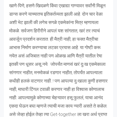
खाणे-पिणे, हसणे-खिदळणे किंवा एखाद्या गाण्यावर सर्वांनी मिळून
डान्स करणे याच्यातच इतिकर्तव्यता झाली आहे. दोन चार वेळा
अशी भेट झाली की लगेच सगळे एकमेकांना मित्र म्हणायला
मोकळे. सर्वजण हिरीरीने आपलं यश सांगतात, खरं तर त्याचं
आवर्जून प्रदर्शन करतात. ही मैत्री नाही, हा फक्त मैत्रीचा
आभास निर्माण करण्याचा लटका प्रयास आहे. या गोष्टी करू
नयेत असं अजिबात नाही पण ओळख आणि मैत्री यातील रेषा
इतकी पण धूसर असू नये. जोपर्यंत माणसं खरं दुःख एकमेकाला
सांगणार नाहीत, मनमोकळं रडणार नाहीत, तोपर्यंत आपल्याला
कधीही हलकं वाटणार नाही..! पण आपल्या दुःखाला कुणी हसणार
नाही, माघारी टिंगल टवाळी करणार नाही हा विश्वास कोणालाच
नाही. आपल्यामुळे कोणाच्या चेहऱ्यावर हसू फुललं, याचा आनंद
एकदा घेऊन बघा म्हणजे त्याची मजा काय न्यारी असते ते कळेल.
असे जेव्हा होईल तेव्हा त्या Get-together ला खरा अर्थ प्राप्त