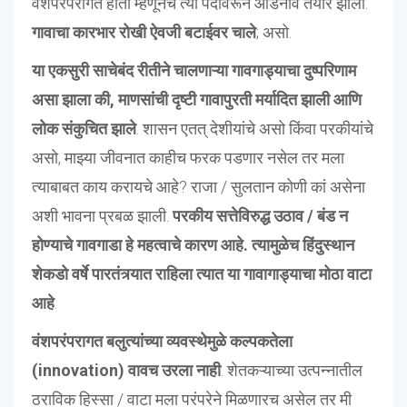
वंशपरंपरागत होती म्हणूनच त्या पदावरून आडनावे तयार झाली.
गावाचा कारभार रोखी ऐवजी बटाईवर चाले
; असो.
या एकसुरी साचेबंद रीतीने चालणाऱ्या गावगाड्याचा दुष्परिणाम
असा झाला की, माणसांची दृष्टी गावापुरती मर्यादित झाली आणि
लोक संकुचित झाले
. शासन एतत् देशीयांचे असो किंवा परकीयांचे
असो, माझ्या जीवनात काहीच फरक पडणार नसेल तर मला
त्याबाबत काय करायचे आहे? राजा / सुलतान कोणी कां असेना
अशी भावना प्रबळ झाली.
परकीय सत्तेविरुद्ध उठाव / बंड न
होण्याचे गावगाडा हे महत्वाचे कारण आहे. त्यामुळेच हिंदुस्थान
शेकडो वर्षे पारतंत्र्यात राहिला त्यात या गावागाड्याचा मोठा वाटा
आहे
.
वंशपरंपरागत बलुत्यांच्या व्यवस्थेमुळे कल्पकतेला
(innovation) वावच उरला नाही
. शेतकऱ्याच्या उत्पन्नातील
ठराविक हिस्सा / वाटा मला परंपरेने मिळणारच असेल तर मी