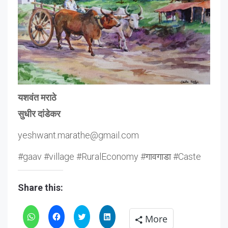
यशवंत मराठे
सुधीर दांडेकर
yeshwant.marathe@gmail.com
#gaav #village #RuralEconomy #गावगाडा #Caste
Share this:
Click
Click
Click
Click
More