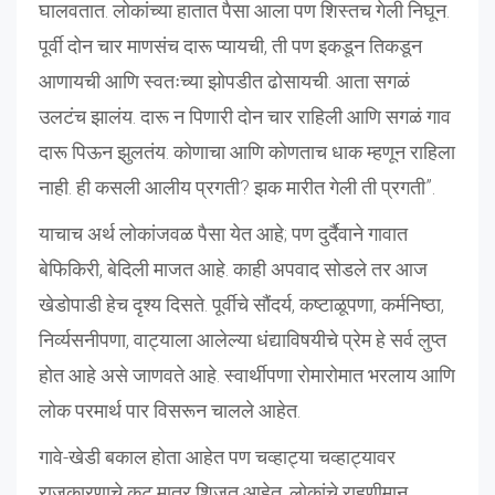
घालवतात. लोकांच्या हातात पैसा आला पण शिस्तच गेली निघून.
पूर्वी दोन चार माणसंच दारू प्यायची, ती पण इकडून तिकडून
आणायची आणि स्वतःच्या झोपडीत ढोसायची. आता सगळं
उलटंच झालंय. दारू न पिणारी दोन चार राहिली आणि सगळं गाव
दारू पिऊन झुलतंय. कोणाचा आणि कोणताच धाक म्हणून राहिला
नाही. ही कसली आलीय प्रगती? झक मारीत गेली ती प्रगती”.
याचाच अर्थ लोकांजवळ पैसा येत आहे; पण दुर्दैवाने गावात
बेफिकिरी, बेदिली माजत आहे. काही अपवाद सोडले तर आज
खेडोपाडी हेच दृश्य दिसते. पूर्वीचे सौंदर्य, कष्टाळूपणा, कर्मनिष्ठा,
निर्व्यसनीपणा, वाट्याला आलेल्या धंद्याविषयीचे प्रेम हे सर्व लुप्त
होत आहे असे जाणवते आहे. स्वार्थीपणा रोमारोमात भरलाय आणि
लोक परमार्थ पार विसरून चालले आहेत.
गावे-खेडी बकाल होता आहेत पण चव्हाट्या चव्हाट्यावर
राजकारणाचे कट मात्र शिजत आहेत. लोकांचे राहणीमान