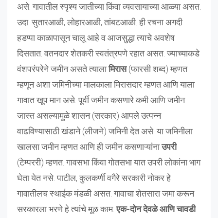
असे. गावातील स्पृश्य जातीच्या किंवा व्यवसायाच्या आळ्या असत.
उदा. सुतारआळी, लोहारआळी, तांबटआळी. ही रचना अगदी
हडप्पा काळापासून चालू आहे व आजसुद्धा त्याचे अवशेष
दिसतात. वतनदार शेतकरी स्वतंत्रपणे रहात असत. ज्याच्याकडे
वंशपरंपरेने जमीन असते त्याला
मिरास
(फारसी शब्द) म्हणत
म्हणून अशा जमिनीच्या मालकाला मिरासदार म्हणत आणि याला
गावात खूप मान असे. पूर्वी जमीन कसणारे कमी आणि जमीन
जास्त असल्यामुळे शासन (सरकार) आपले उत्पन्न
वाढविण्यासाठी खंडाने (लीजने) जमिनी देत असे. या जमिनीला
खालसा जमीन म्हणत आणि ही जमीन कसणाऱ्यांना
उपरी
(टेम्पररी) म्हणत. गावसभा किंवा गोतसभा यात उपरी लोकांना भाग
घेता येत नसे. पाटील, कुलकर्णी वगैरे सरकारी नोकर हे
गावातीलच स्थाईक मंडळी असत. गावाचा शेतसारा जमा करून
सरकारला भरणे हे त्यांचे मूळ काम.
एक-दोन देवळे आणि चावडी