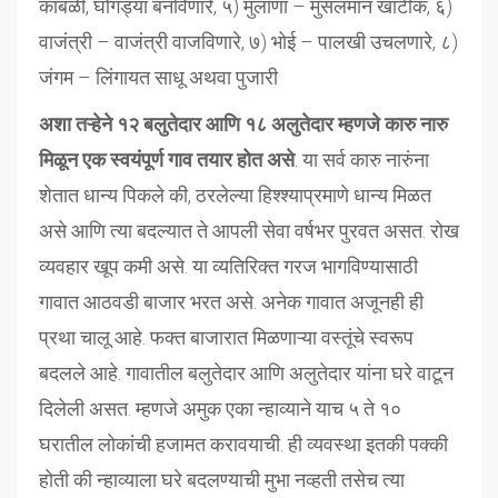
कांबळी, घोंगड्या बनविणारे, ५) मुलाणा – मुसलमान खाटीक, ६)
वाजंत्री – वाजंत्री वाजविणारे, ७) भोई – पालखी उचलणारे, ८)
जंगम – लिंगायत साधू अथवा पुजारी
अशा तऱ्हेने १२ बलुतेदार आणि १८ अलुतेदार म्हणजे कारु नारु
मिळून एक स्वयंपूर्ण गाव तयार होत असे
. या सर्व कारु नारुंना
शेतात धान्य पिकले की, ठरलेल्या हिश्श्याप्रमाणे धान्य मिळत
असे आणि त्या बदल्यात ते आपली सेवा वर्षभर पुरवत असत. रोख
व्यवहार खूप कमी असे. या व्यतिरिक्त गरज भागविण्यासाठी
गावात आठवडी बाजार भरत असे. अनेक गावात अजूनही ही
प्रथा चालू आहे. फक्त बाजारात मिळणाऱ्या वस्तूंचे स्वरूप
बदलले आहे. गावातील बलुतेदार आणि अलुतेदार यांना घरे वाटून
दिलेली असत. म्हणजे अमुक एका न्हाव्याने याच ५ ते १०
घरातील लोकांची हजामत करावयाची. ही व्यवस्था इतकी पक्की
होती की न्हाव्याला घरे बदलण्याची मुभा नव्हती तसेच त्या