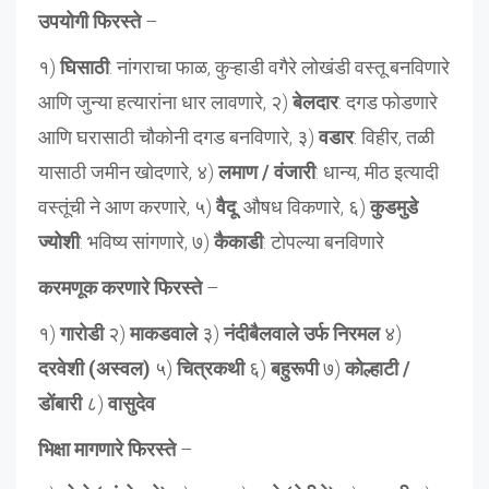
उपयोगी फिरस्ते
–
१)
घिसाठी
: नांगराचा फाळ, कुऱ्हाडी वगैरे लोखंडी वस्तू बनविणारे
आणि जुन्या हत्यारांना धार लावणारे, २)
बेलदार
: दगड फोडणारे
आणि घरासाठी चौकोनी दगड बनविणारे, ३)
वडार
: विहीर, तळी
यासाठी जमीन खोदणारे, ४)
लमाण / वंजारी
: धान्य, मीठ इत्यादी
वस्तूंची ने आण करणारे, ५)
वैदू
: औषध विकणारे, ६)
कुडमुडे
ज्योशी
: भविष्य सांगणारे, ७)
कैकाडी
: टोपल्या बनविणारे
करमणूक करणारे फिरस्ते
–
१)
गारोडी
२)
माकडवाले
३)
नंदीबैलवाले उर्फ निरमल
४)
दरवेशी (अस्वल)
५)
चित्रकथी
६)
बहुरूपी
७)
कोल्हाटी /
डोंबारी
८)
वासुदेव
भिक्षा मागणारे फिरस्ते
–