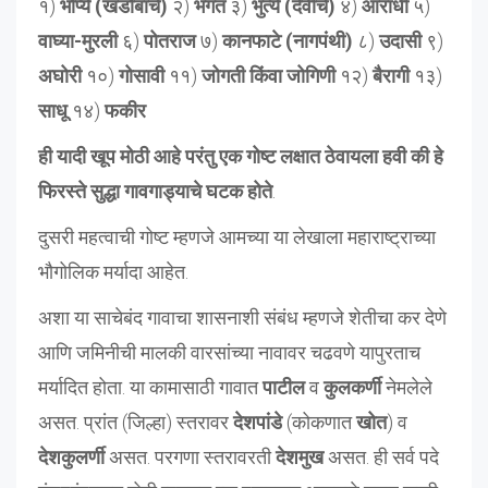
१)
भोप्ये (खंडोबाचे)
२)
भगत
३)
भुत्ये (देवीचे)
४)
आराधी
५)
वाघ्या-मुरली
६)
पोतराज
७)
कानफाटे (नागपंथी)
८)
उदासी
९)
अघोरी
१०)
गोसावी
११)
जोगती किंवा जोगिणी
१२)
बैरागी
१३)
साधू
१४)
फकीर
ही यादी खूप मोठी आहे परंतु एक गोष्ट लक्षात ठेवायला हवी की हे
फिरस्ते सुद्धा गावगाड्याचे घटक होते
.
दुसरी महत्वाची गोष्ट म्हणजे आमच्या या लेखाला महाराष्ट्राच्या
भौगोलिक मर्यादा आहेत.
अशा या साचेबंद गावाचा शासनाशी संबंध म्हणजे शेतीचा कर देणे
आणि जमिनीची मालकी वारसांच्या नावावर चढवणे यापुरताच
मर्यादित होता. या कामासाठी गावात
पाटील
व
कुलकर्णी
नेमलेले
असत. प्रांत (जिल्हा) स्तरावर
देशपांडे
(कोकणात
खोत
) व
देशकुलर्णी
असत. परगणा स्तरावरती
देशमुख
असत. ही सर्व पदे