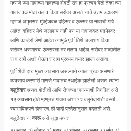
म्हणजे ज्या गावाच्या नावाच्या शेवटी सर हा प्रत्यय येतो तेव्हा त्या
गावाजवळ मोठा तलाव किंवा सरोवर असते. याचे उत्तम उदाहरण
म्हणजे अमृतसर, मुंबईजवळ दहिसर व एकसर या नावाची गावे
आहेत. दहिसर येथे जलाशय नाही पण या गावाजवळ मंडपेश्वर
आणि कान्हेरी लेणी आहेत त्यामुळे पूर्वी तिथे जलाशय किंवा
सरोवर असणारच. एकसरला तर तलाव आहेच. सरोवर शब्दातील
स व र ही अक्षरे घेऊन सर हा प्रत्यय तयार झाला असावा.
पूर्वी शेती हाच मुख्य व्यवसाय असल्याने त्याला पूरक असणारे
व्यवसाय करणारी माणसे गावातच स्थाईक झालेली असत. त्यांना
बलुतेदार
म्हणत. शेतीशी आणि रोजच्या जगण्याशी निगडित असे
१२ व्यवसाय
होते म्हणूनच गावात अशा १२ बलुतेदारांची वस्ती
स्वाभाविकपणे होणारच. ही यादी प्रदेशानुसार बदलती असे.
बलुतेदारांना
कारू
असे सुद्धा म्हणत.
१)
सुतार
, २)
लोहार
, ३)
महार
, ४)
चांभार
, ५)
कुंभार
, ६)
मांग
, ७)