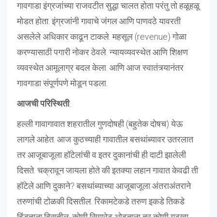
गावगाडा इंग्रजांच्या राजवटीत सुद्धा चालत होता परंतु तो हळूहळू
मोडत होता. इंग्रजांनी गावाचे जंगल आणि पाणवठे यावरती
असलेले अधिकार काढून टाकले. महसूल (revenue) गोळा
करण्यासाठी पगारी नोकर ठेवले. न्यायव्यवस्थेत आणि शिक्षण
व्यवस्थेत आमूलाग्र बदल केला. आणि आज स्वातंत्र्यानंतर
गावगाडा संपूर्णपणे मोडून पडला.
आजची परिस्थिती
:
हल्ली गावागावात शहरातील गुणदोषही (बहुतेक दोषच) येऊ
लागले आहेत. आज कुठच्याही गावातील बसथांब्यावर उतरलात
तर आजूबाजूला हॉटेलांची व इतर दुकानांची ही दाटी झालेली
दिसते. चक्रावून जायला होते की इतक्या लहान गावात केवढी ती
हॉटेले आणि दुकाने? बसथांब्याच्या आजूबाजूला अंतराअंतराने
तरुणांची टोळकी दिसतील. रिकामटेकडे तरुण इकडे तिकडे
हिंडताना दिसतील. कोणी सिगारेट ओढताना तर कोणी गुटखा