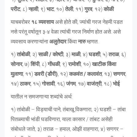
परीट
, ८)
न्हावी
, ९)
भाट
, १०)
तेली
, ११)
गुरव
, १२)
कोळी
याचबरोबर
१८ व्यवसाय
असे होते की, ज्यांची गरज नेहमी पडत
नसे परंतु वर्षातून ३-४ वेळा त्यांची गरज निर्माण होत असे. असे
व्यवसाय करणाऱ्यांना
अलुतेदार
किंवा
नारु
म्हणत.
१)
तांबोळी
, २)
साळी / कोष्टी
, ३)
माळी
, ४)
घडशी
, ५)
तराळ
, ६)
सोनार
, ७)
शिंपी
, ८)
गोंधळी
, ९)
रामोशी
, १०)
खाटीक किंवा
मुलाणा
, ११)
डवरी (डौरी)
, १२)
कळवंत / कलावंत
, १३)
सणगर
,
१४)
ठाकर
, १५)
गोसावी
, १६)
जंगम
, १७)
वाजंत्री
, १८)
भोई
यातील न समजणाऱ्या शब्दांचे अर्थ:
१) तांबोळी – विड्याची पाने, तंबाखू विकणारा, २) घडशी – तांबा
पितळ्याची भांडी घडविणारा, याला कासार / तांबट असेही
संबोधले जाते, ३) तराळ – हमाल, ओझी वाहणारा, ४) सणगर –