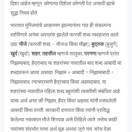
दिशा आहेत म्हणून. कोणत्या दिशेला कोणती पेठ असावी ह्याचे
सुद्धा नियम होते.
भारतात मुस्लिमांचे आक्रमण झाल्यानंतर गाव ही संकल्पना
दर्शविणारे अनेक अपभ्रंश झालेले फारसी शब्द व्यवहारात आले.
उदा.
मौजे
(फारसी शब्द – मौजअ किंवा मौझा),
बुद्रुक
(बुजुर्ग),
खुर्द
(खुर्दा),
शहर
,
तहसील
म्हणजे तालुका,
परगणा
म्हणजे प्रांत.
निझामाबाद, हैद्राबाद या शहरांच्या नावातील बाद शब्द आबादी या
शब्दावरून आला असावा. निझाम + आबादी = निझामाबादी =
निझामाबाद; त्याचप्रमाणे हैद्राबाद किंवा अहमदाबाद. या
शहरांच्या नावातील पहिला शब्द बहुतांशी व्यक्तीशी संबंधित आहे.
याचा अर्थ असा की निझाम, हैदर किंवा अहमद यांनी वसवलेली
आबादी किंवा वस्ती. सरकारी दप्तरात किंवा त्यांनी प्रसिद्ध
केलेल्या नकाशात मौजे शिरवळ असे लिहिले जाते. तसेच काही
गावांच्या संदर्भात याचा अर्थ मूळ अथवा जुने गाव. बरेच वेळा