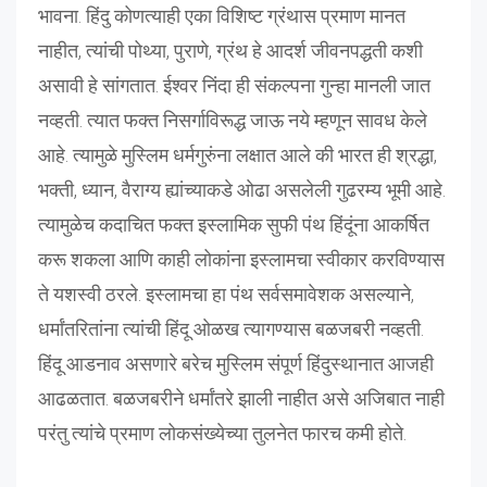
भावना. हिंदु कोणत्याही एका विशिष्ट ग्रंथास प्रमाण मानत
नाहीत, त्यांची पोथ्या, पुराणे, ग्रंथ हे आदर्श जीवनपद्धती कशी
असावी हे सांगतात. ईश्वर निंदा ही संकल्पना गुन्हा मानली जात
नव्हती. त्यात फक्त निसर्गाविरूद्ध जाऊ नये म्हणून सावध केले
आहे. त्यामुळे मुस्लिम धर्मगुरुंना लक्षात आले की भारत ही श्रद्धा,
भक्ती, ध्यान, वैराग्य ह्यांच्याकडे ओढा असलेली गुढरम्य भूमी आहे.
त्यामुळेच कदाचित फक्त इस्लामिक सुफी पंथ हिंदूंना आकर्षित
करू शकला आणि काही लोकांना इस्लामचा स्वीकार करविण्यास
ते यशस्वी ठरले. इस्लामचा हा पंथ सर्वसमावेशक असल्याने,
धर्मांतरितांना त्यांची हिंदू ओळख त्यागण्यास बळजबरी नव्हती.
हिंदू आडनाव असणारे बरेच मुस्लिम संपूर्ण हिंदुस्थानात आजही
आढळतात. बळजबरीने धर्मांतरे झाली नाहीत असे अजिबात नाही
परंतु त्यांचे प्रमाण लोकसंख्येच्या तुलनेत फारच कमी होते.