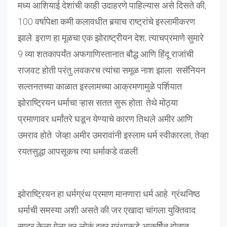
मध्य आशियाई देशांची काही उदाहरणे पाहिल्यास असे दिसते की,
100 वर्षापेक्षा कमी कलावधीत बर्‍याच राष्ट्रांचे इस्लामीकरण
झाले. इराण हा मूळचा एक झोराष्ट्रीयन देश; त्याचप्रमाणे सुमारे
9 व्या शतकापर्यंत अफगाणिस्तानात बौद्ध आणि हिंदू राजांची
राजवट होती परंतु लवकरच त्यांचा समूळ नाश झाला. ससॅनियन
सल्तनतच्या काळात इस्लामच्या आक्रमणामुळे पर्शियात
झोराष्ट्रियन धर्माचा ऱ्हास सतत सुरू होता. तेथे मोठ्या
प्रमाणावर धर्मांतरे घडून येण्याचे कारण तिथले अमीर आणि
उमराव होते. जेव्हा अमीर उमरावांनी इस्लाम धर्म स्वीकारला, तेव्हा
रयतसुद्धा आपसूकच त्या धर्माकडे वळली.
झोराष्ट्रियन हा धर्मग्रंथ प्रमाण मानणारा धर्म आहे. ग्रंथनिष्ठ
धर्माची समस्या अशी असते की जर एखादा चांगला युक्तिवाद
सादर केला गेला तर लोकं इतर ग्रंथाकडे आकर्षित होतात.