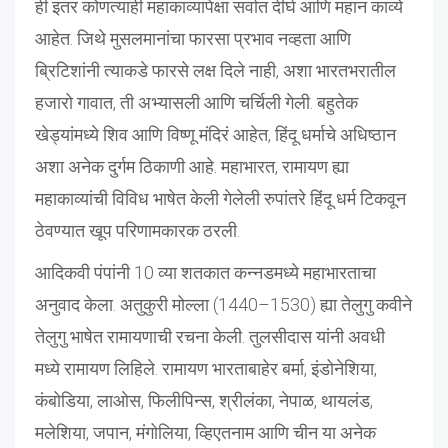
ही इतर कोणत्याही महाकाव्यांपेक्षा सर्वात दीर्घ आणि महान काव्ये
आहेत. जिथे मुसलमानांचा फारसा प्रभाव नव्हता आणि
ब्रिटिशांनी त्याकडे फारसे लक्ष दिले नाही, अशा भारतभरातील
हजारो गावात, ती अभ्यासली आणि चर्चिली गेली. बहुतेक
खेड्यांमध्ये शिव आणि विष्णू मंदिरं आहेत, हिंदू धर्माचे अधिष्ठान
अशा अनेक दुर्गम ठिकाणी आहे. महाभारत, रामायण ह्या
महाकाव्यांची विविध भाषेत केली गेलेली रुपांतरे हिंदू धर्म टिकवून
ठेवण्यात खूप परिणामकारक ठरली.
आदिकवी पंपांनी 10 व्या शतकात कन्नडमध्ये महाभारताचा
अनुवाद केला. अतुकुरी मोल्ला (1440–1530) ह्या तेलुगु कवीने
तेलुगु भाषेत रामायणाची रचना केली. तुलसीदास यांनी अवधी
मध्ये रामायण लिहिले. रामायण भारताबाहेर बर्मा, इंडोनेशिया,
कंबोडिया, लाओस, फिलीपिन्स, श्रीलंका, नेपाळ, थायलंड,
मलेशिया, जपान, मंगोलिया, व्हिएतनाम आणि चीन या अनेक