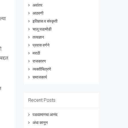
अवांतर
आठवणी
ल्या
इतिहास व संस्कृती
चालू घडामोडी
तत्वज्ञान
प्रवास वर्णने
ो.
मराठी
बद्दल
राजकारण
व्यक्तीचित्रणे
समाजकार्य
त
Recent Posts
पडद्यामागचा आनंद
अंधा कानून