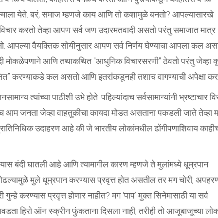
्माला येते. बरं, समाज म्हणजे काय आणि तो कशामुळे बनतो? आपल्यासारखे
विचार करतो तेव्हा आपण सर्व जण उदारमतवादी असतो परंतु समाजात मात्र
 करतो. आपल्या वैयक्तिक सोयीनुसार आपण सर्व निर्णय घेण्याचा आपला कल अस
ी मोकळेपणाने आणि तथाकथित "आधुनिक विचारसरणी" ठेवतो परंतु जेव्हा क
ेक्षित” करण्याकडे कल असतो आणि इतरांकडूनही तशाच वागण्याची अपेक्षा कर
नसामान्य त्यांच्या पाठीशी उभे होते. पहिल्यांदाच सर्वसामान्यांनी भ्रष्टाचार व
 तीच आम जनता जेव्हा वाहतुकीचा कायदा मोडत असताना पकडली जाते तेव्हा म
एक प्रातिनिधिक उदाहरण आहे की जे भारतीय लोकांमधील ढोंगीपणाशिवाय काही
रण्यास बंदी घातली आहे आणि त्यामागील कारण म्हणजे ते मुलांमध्ये धूम्रपान
ओढल्यामुळे मुले धूम्रपान करण्यास प्रवृत्त होत असतील तर मग चोरी, अपहर
 गुन्हे करण्यास प्रवृत्त होणार नाहीत? मग ‘पाप’ मुक्त सिनेमासाठी या सर्व
ा आवडता हिरो ऑन स्क्रीन फुंकताना दिसला नाही, तरीही तो आजूबाजूच्या लोक