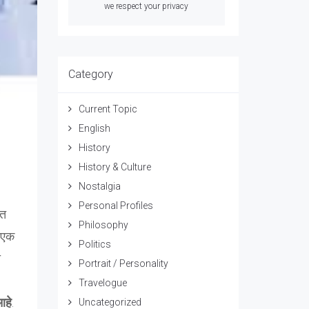
we respect your privacy
Category
Current Topic
English
History
History & Culture
Nostalgia
Personal Profiles
ात
Philosophy
ी एक
Politics
ा
Portrait / Personality
Travelogue
आहे
.
Uncategorized