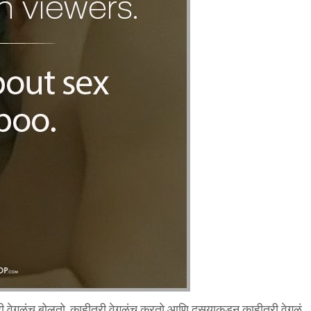
री वेगळंच बोलतो, काहीतरी वेगळंच करतो आणि दुसर्‍याकडून काहीतरी वेगळं