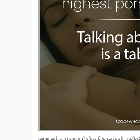
आपण सर्व जण एखाद्या गोष्टीवर विश्वास ठेवतो, काहीत