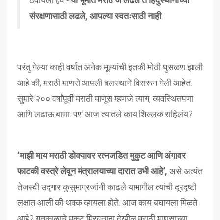
ठेवायला हवं -
या भूमीत मराठे जे लढले ते हिंदुस्थानाच्या
संरक्षणासाठी लढले, आपल्या स्वतःसाठी नाही
.
परंतु गेल्या काही वर्षात अनेक मूल्यांची इतकी मोठी घुसळण झाली
आहे की, मराठी माणसे आपली बलस्थाने विसरून गेली आहेत.
सुमारे २०० वर्षांपूर्वी मराठी माणूस म्हणजे त्याग, व्यवस्थितपणा
आणि लढाऊ बाणा. पण आज त्यातले काय शिल्लक राहिलंय?
‘माझी माय मराठी डोक्यावर रत्नजडित मुकुट आणि अंगावर
फाटकी वस्त्रे लेवून मंत्रालयाच्या दारात उभी आहे’,
असे अत्यंत
तेजस्वी उद्गार कुसुमाग्रजांनी काढले यामागील त्यांची दूरदृष्टी
लक्षात आली की थक्क व्हायला होते. आज काय बघायला मिळते
आहे? गतकाळाचे मुकुट मिरवताना देखील मराठी माणसाच्या