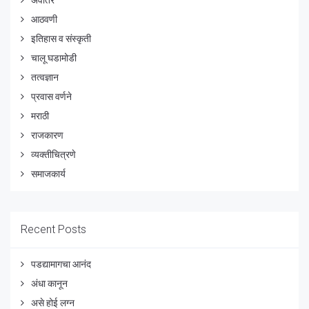
आठवणी
इतिहास व संस्कृती
चालू घडामोडी
तत्वज्ञान
प्रवास वर्णने
मराठी
राजकारण
व्यक्तीचित्रणे
समाजकार्य
Recent Posts
पडद्यामागचा आनंद
अंधा कानून
असे होई लग्न